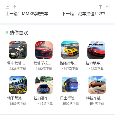
上一个
下一个
上一篇：MMX爬坡赛车2官方正版 v19.00.1421100001安卓版
下一篇：战车撞僵尸2中文版正版 v1.4.58安卓版
猜你喜欢
警车驾驶模拟器官方正版 v2.6安卓版
驾驶学校模拟汉化版(Driving School sim) v13.4安卓版
极限漂移与氮气赛车手游 v0.0.45安卓版
拉力地平线汉化版 v2.5.10安卓版
2336次下载
2482次下载
4897次下载
422次下载
地下帮派3 v2.2安卓版
拉力赛车越野官方版 v2.6.7安卓版
巴士行驶模拟器官方版 v5.06.0安卓版
特技车挑战赛3官方版(StuntCar3) v4.07安卓版
1889次下载
1415次下载
3500次下载
454次下载