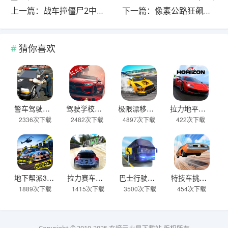
上一篇：战车撞僵尸2中文版正版 v1.4.58安卓版
下一篇：像素公路狂飙官方正版 v1.5.5安卓版
猜你喜欢
警车驾驶模拟器官方正版 v2.6安卓版
驾驶学校模拟汉化版(Driving School sim) v13.4安卓版
极限漂移与氮气赛车手游 v0.0.45安卓版
拉力地平线汉化版 v2.5.10安卓版
2336次下载
2482次下载
4897次下载
422次下载
地下帮派3 v2.2安卓版
拉力赛车越野官方版 v2.6.7安卓版
巴士行驶模拟器官方版 v5.06.0安卓版
特技车挑战赛3官方版(StuntCar3) v4.07安卓版
1889次下载
1415次下载
3500次下载
454次下载