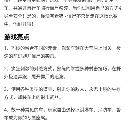
僵尸已经变得更聪明！逃脱一个导弹发射僵尸驱动矿用卡
车，并通过自行车骑行僵尸粉碎，当你试图用自己的方式引
导至安全！是的，你没有看错 - 僵尸不只是走在这场比赛
中，他们开得！
游戏亮点
1、巧妙的融合不同的元素，驾驶车辆在大荒原上闯关，极
速的前进避开僵尸的袭击。
2、疯狂刺激的对战方式，熟练的掌握多种射击技巧，在野
外极速奔跑，甩开僵尸的追波。
3、使用各种类型的道具，射击你的敌人，永无止境的生存
方式，加装车上的射击武器。
4、数十种常见的车，玩家自由选择冰淇淋车、消防车、警
车成为你的专属座驾。