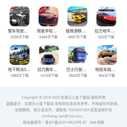
警车驾驶模拟器官方正版 v2.6安卓版
驾驶学校模拟汉化版(Driving School sim) v13.4安卓版
极限漂移与氮气赛车手游 v0.0.45安卓版
拉力地平线汉化版 v2.5.10安卓版
2336次下载
2482次下载
4897次下载
422次下载
地下帮派3 v2.2安卓版
拉力赛车越野官方版 v2.6.7安卓版
巴士行驶模拟器官方版 v5.06.0安卓版
特技车挑战赛3官方版(StuntCar3) v4.07安卓版
1889次下载
1415次下载
3500次下载
454次下载
Copyright © 2019-2025 玄熵元火星下载站 版权所有
温馨提示：玄熵元火星下载站 发布的信息仅供参考，不构成任何承诺。
如需删除、修正或合作，请致电 15533027283 或发送邮件至
minhang_lian@163.com。
网站备案号：
鲁ICP备2025199220号-87
XML地图