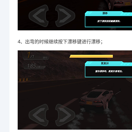
4、出弯的时候继续按下漂移键进行漂移；