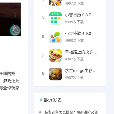
4997次下载
小智日历 2.3.7
5
4995次下载
小步外勤 4.9.0
6
4990次下载
幸福路上的火锅店官方版 v5.3.5安卓版
7
4987次下载
求生merge生存之地手机版 v1.48.0安卓版
多样的赛
8
4987次下载
。游戏还允
与全球玩家
最近发表
装备词条怎么搭配？萌新进阶必备