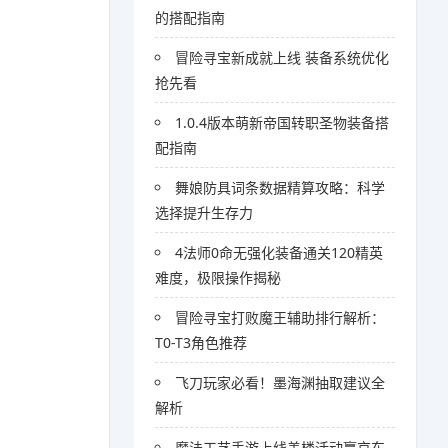
的搭配指南
冒险寻宝新成就上线 装备系统优化
抢先看
1.0.4版本萌新帝国转职圣物装备搭
配指南
舞娘防具词条数据精算攻略：科学
选择提升生存力
4法师0命无强化装备通关120精英
难度，极限操作揭秘
冒险寻宝打败魔王辅助排行解析：
T0-T3角色推荐
飞刀玩家必看！墨海渊抽取建议全
解析
魔法工艺手游上线盖楼活动赢京东