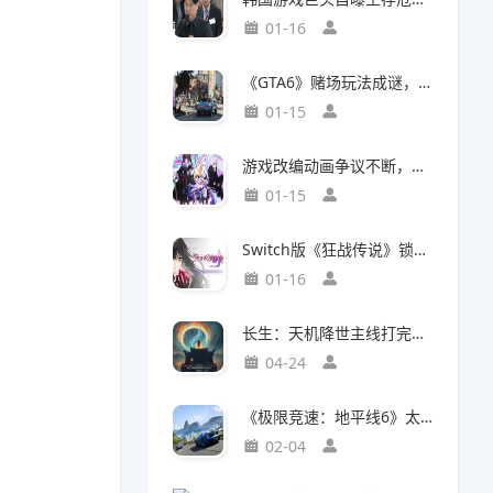
01-16
《GTA6》赌场玩法成谜，50国曾因赌博功能封禁前作
01-15
游戏改编动画争议不断，编剧被踢出局背后竟有隐情
01-15
Switch版《狂战传说》锁定30帧，次世代主机却能60帧流畅运行，差距背后有何玄机？
01-16
长生：天机降世主线打完了，说一下大概情况吧
04-24
《极限竞速：地平线6》太真实震惊玩家：这跟现实的日本一样！
02-04