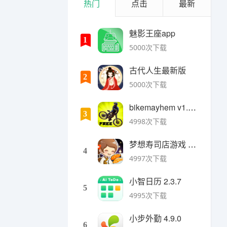
热门
点击
最新
魅影王座app
1
5000次下载
古代人生最新版
2
5000次下载
bikemayhem v1.6.2安卓版
3
4998次下载
梦想寿司店游戏 v4.14.1安卓版
4
4997次下载
小智日历 2.3.7
5
4995次下载
小步外勤 4.9.0
6