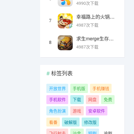
4990次下载
幸福路上的火锅店官方版 v5.3.5安卓版
7
4987次下载
求生merge生存之地手机版 v1.48.0安卓版
8
4987次下载
标签列表
开放世界
手机版
手机赚钱
手机软件
下载
网盘
免费
角色扮演
游戏
安卓软件
看番
破解版
修改版
飞行射击
沙盒
短剧
追剧