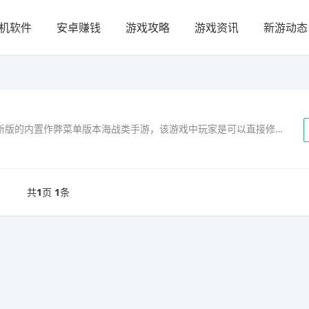
机软件
安卓赚钱
游戏攻略
游戏资讯
新游动态
现代战舰内置菜单版最新2026是一款2026年最新版的内置作弊菜单版本海战类手游，该游戏中玩家是可以直接修改相关数据的，尤其是可以修改所有的战舰数据。玩家们进入游戏后，可以去选择化身成为一名战舰的指挥官，在此之前玩家们需要了解游戏的操作方法，左侧控制方向，右侧控制导弹、望远镜等，射击方式采用了自动锁...
共
1
页
1
条