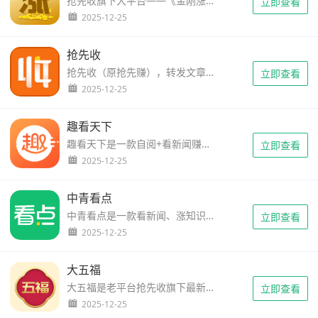
抢先收旗下大平台——《金刚涨》，注册就送2元，5元即可提现，点击阅读3毛每次，还有限时高单价“5毛”，涨分嗖嗖的。贺岁杯收徒大赛瓜分“18万元”大奖，参加活动0门槛，一个徒弟也能参与瓜分，除正常收徒奖金16～21元，再瓜分18万...
立即查看
2025-12-25
抢先收
抢先收（原抢先赚），转发文章赚钱平台（业界良心），文章分享到微信或朋友圈被阅读一次就赚1-2毛不等，每天轻松赚零花钱。首次5元提现，后续10元起提现，填写邀请码A10320391领新手红包。抢先在客服QQ群：967706012...
立即查看
2025-12-25
趣看天下
趣看天下是一款自阅+看新闻赚钱的软件，注册即送1元，完成一次签到与开宝箱和有效阅读一篇文章的新手任务即可奖励0.5到5元的随机现金红包，首次满5元提现，之后10元起提现。趣看天下支持阅读资讯和分享资讯双重金币奖励。...
立即查看
2025-12-25
中青看点
中青看点是一款看新闻、涨知识还能赚零钱的APP，填写邀请码35612注册送1元（可直接提现 秒到）。由中国青年网潜心打造，这里有新鲜的资讯信息，涨知识的实用资讯，犀利的评论互动，丰富的任务赢礼品，来这里让您的阅读更有价值。...
立即查看
2025-12-25
大五福
大五福是老平台抢先收旗下最新给力平台，注册送1元，每天有5个小时阅读单价高达6毛，其他时间3毛2每日阅读，永久5元起提现。诚信靠谱涨分快，分享每日热点，好看又赚零钱。还可...
立即查看
2025-12-25