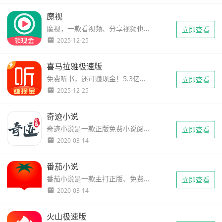
魔视
魔视，一款看视频、分享视频也能赚钱的短视频APP。登陆填写邀请码106195就送3毛，可拿更多奖励，可立即提现秒到账。这里不仅有有趣好玩的短视频还有多种趣味玩法，让你在娱乐中还能收获零花钱。赚钱休闲两不误，用心为你推荐有魔力的视频，还有更多精彩活动等你参与！联系官方官方QQ群：579849990，微...
立即查看
2025-12-25
喜马拉雅极速版
免费听书，还可赚现金！5.3亿人都在用的APP，喜马拉雅极速版，更省流量更流畅，注册送1元，1元提现秒到（每次提现5毛手续费）。听节目、邀好友都能赚现金。听得越多，赚得越多，提现秒到账，邀请好友一起来听更有大额现金奖励。全场免费听，海量完本小说，悬疑、盗墓、言情、穿越...应有仅有，戴上耳机，感受声...
立即查看
2025-12-25
奇迹小说
奇迹小说是一款正版免费小说阅读软件，看小说听书能挣钱，登陆就送1元，1元起提现秒到账。致力于为您【免费】呈现：多品类原创小说、超高人气大神级小说、火爆话题小说、影视原著等10万余册的文学内容！分享好故事，免费读不停！ ...
立即查看
2020-03-14
番茄小说
番茄小说是一款主打正版、免费的小说阅读器，注册就送2元，1元提现秒到账，让你看小说看书不花钱还能赚钱，悠享阅读时光。【海量正版小说】海量正版小说免费看，现代言情、古代言情、青春校园、同人小说、唯美纯爱、现代都市、异世玄幻、武侠世界、历史穿越、军事战争、悬疑灵异、科幻末世、游戏电竞…&h...
立即查看
2020-03-14
火山极速版