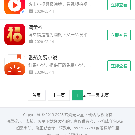
火山小视频极速版，看视频拍视频能赚钱的软件。新用户注册就送1元现金红包，输入邀请码【WVW8GXEM2J】再送2元现金红包，1元即可提现，秒到账。每天看视频、签到等做任务即可赚金币，金币次日自动兑换成现金，可直接提现。...
立即查看
2020-03-14
满堂福
满堂福是抢先赚旗下又一转发平台，注册送5毛，首次3元提现之后10元起提现，文章阅读单价3毛。每天打款两次，提现基本当天到账，还有签到红包，持续越久，红包越大。此外，抢先赚旗下还有个来丰收的平台。满堂福官方客服QQ群：710850612...
立即查看
2020-03-14
番茄免费小说
红果小说，提供正版免费小说，看小说还有金币福利，金币能兑换现金，登陆就送1元，1元提现秒到。什么，看书还能挣钱？签到福利，金币福利，阅读福利……各种福利应有尽有，随时提现，只要你每天常来读！免费小说，尽在红果！我们提供正版免费小说，还有金币福利。什么，看书还能挣钱？【正版...
立即查看
2020-03-14
首页
上一页
1
2
下一页
末页
Copyright © 2019-2025 玄熵元火星下载站 版权所有
温馨提示：玄熵元火星下载站 发布的信息仅供参考，不构成任何承诺。
如需删除、修正或合作，请致电 15533027283 或发送邮件至
minhang_lian@163.com。