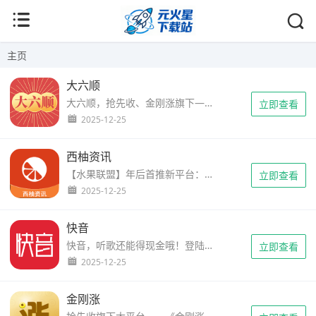
主页
大六顺
大六顺，抢先收、金刚涨旗下——隆重推出强力新平台，涨分更给力，门槛还更低，若需要邀请码填写A10302678，注册登陆就送5毛，永久5元提现。 ...
立即查看
2025-12-25
西柚资讯
【水果联盟】年后首推新平台：西柚资讯，上线期间阅读单价0.5元，登陆送1元，5元起提现，收徒18元+30%提成， 更有20.20万收徒奖励等你来领~客服微信：Juan2222hai...
立即查看
2025-12-25
快音
快音，听歌还能得现金哦！登陆快音APP填写邀请码PP2R6P就送0.3元现金+300金币，0.3元可立即提现，真正的一款听歌赚钱的软件！ 热门，海量，个性的手机铃声，分离抖音、快手神曲，短视频，音乐。快速制作铃声，自嗨原创音乐轻松上传，一键设置铃声！铃声分享与友同享！...
立即查看
2025-12-25
金刚涨