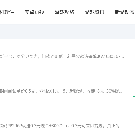
机软件
安卓赚钱
游戏攻略
游戏资讯
新游动态
大六顺，抢先收、金刚涨旗下——隆重推出强力新平台，涨分更给力，门槛还更低，若需要邀请码填写A10302678，注册登陆就送5毛，永久5元提现。 ...
【水果联盟】年后首推新平台：西柚资讯，上线期间阅读单价0.5元，登陆送1元，5元起提现，收徒18元+30%提成， 更有20.20万收徒奖励等你来领~客服微信：Juan2222hai...
快音，听歌还能得现金哦！登陆快音APP填写邀请码PP2R6P就送0.3元现金+300金币，0.3元可立即提现，真正的一款听歌赚钱的软件！ 热门，海量，个性的手机铃声，分离抖音、快手神曲，短视频，音乐。快速制作铃声，自嗨原创音乐轻松上传，一键设置铃声！铃声分享与友同享！...