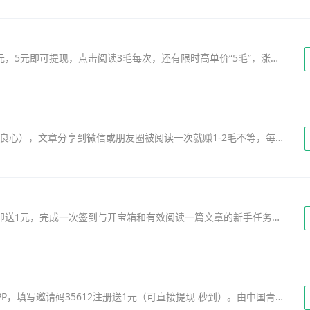
抢先收旗下大平台——《金刚涨》，注册就送2元，5元即可提现，点击阅读3毛每次，还有限时高单价“5毛”，涨分嗖嗖的。贺岁杯收徒大赛瓜分“18万元”大奖，参加活动0门槛，一个徒弟也能参与瓜分，除正常收徒奖金16～21元，再瓜分18万...
抢先收（原抢先赚），转发文章赚钱平台（业界良心），文章分享到微信或朋友圈被阅读一次就赚1-2毛不等，每天轻松赚零花钱。首次5元提现，后续10元起提现，填写邀请码A10320391领新手红包。抢先在客服QQ群：967706012...
趣看天下是一款自阅+看新闻赚钱的软件，注册即送1元，完成一次签到与开宝箱和有效阅读一篇文章的新手任务即可奖励0.5到5元的随机现金红包，首次满5元提现，之后10元起提现。趣看天下支持阅读资讯和分享资讯双重金币奖励。...
中青看点是一款看新闻、涨知识还能赚零钱的APP，填写邀请码35612注册送1元（可直接提现 秒到）。由中国青年网潜心打造，这里有新鲜的资讯信息，涨知识的实用资讯，犀利的评论互动，丰富的任务赢礼品，来这里让您的阅读更有价值。...