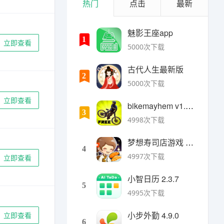
热门
点击
最新
魅影王座app
1
立即查看
5000次下载
古代人生最新版
2
5000次下载
立即查看
bikemayhem v1.6.2安卓版
3
4998次下载
梦想寿司店游戏 v4.14.1安卓版
4
4997次下载
立即查看
小智日历 2.3.7
5
4995次下载
小步外勤 4.9.0
立即查看
6