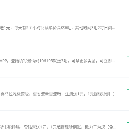
大五福是老平台抢先收旗下最新给力平台，注册送1元，每天有5个小时阅读单价高达6毛，其他时间3毛2每日阅读，永久5元起提现。诚信靠谱涨分快，分享每日热点，好看又赚零钱。还可...
魔视，一款看视频、分享视频也能赚钱的短视频APP。登陆填写邀请码106195就送3毛，可拿更多奖励，可立即提现秒到账。这里不仅有有趣好玩的短视频还有多种趣味玩法，让你在娱乐中还能收获零花钱。赚钱休闲两不误，用心为你推荐有魔力的视频，还有更多精彩活动等你参与！联系官方官方QQ群：579849990，微...
免费听书，还可赚现金！5.3亿人都在用的APP，喜马拉雅极速版，更省流量更流畅，注册送1元，1元提现秒到（每次提现5毛手续费）。听节目、邀好友都能赚现金。听得越多，赚得越多，提现秒到账，邀请好友一起来听更有大额现金奖励。全场免费听，海量完本小说，悬疑、盗墓、言情、穿越...应有仅有，戴上耳机，感受声...
奇迹小说是一款正版免费小说阅读软件，看小说听书能挣钱，登陆就送1元，1元起提现秒到账。致力于为您【免费】呈现：多品类原创小说、超高人气大神级小说、火爆话题小说、影视原著等10万余册的文学内容！分享好故事，免费读不停！ ...