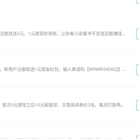
番茄小说是一款主打正版、免费的小说阅读器，注册就送2元，1元提现秒到账，让你看小说看书不花钱还能赚钱，悠享阅读时光。【海量正版小说】海量正版小说免费看，现代言情、古代言情、青春校园、同人小说、唯美纯爱、现代都市、异世玄幻、武侠世界、历史穿越、军事战争、悬疑灵异、科幻末世、游戏电竞…&h...
火山小视频极速版，看视频拍视频能赚钱的软件。新用户注册就送1元现金红包，输入邀请码【WVW8GXEM2J】再送2元现金红包，1元即可提现，秒到账。每天看视频、签到等做任务即可赚金币，金币次日自动兑换成现金，可直接提现。...
满堂福是抢先赚旗下又一转发平台，注册送5毛，首次3元提现之后10元起提现，文章阅读单价3毛。每天打款两次，提现基本当天到账，还有签到红包，持续越久，红包越大。此外，抢先赚旗下还有个来丰收的平台。满堂福官方客服QQ群：710850612...