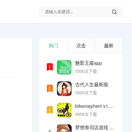
热门
点击
最新
魅影王座app
1
5000次下载
古代人生最新版
2
5000次下载
bikemayhem v1.6.2安卓版
3
4998次下载
梦想寿司店游戏 v4.14.1安卓版
4