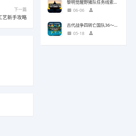
黎明觉醒野猪队任务线索断了如何继续？野猪王称号获取攻略
下一篇
06-06
工艺新手攻略
古代战争四转亡国队36～38图部分推图记录
05-18