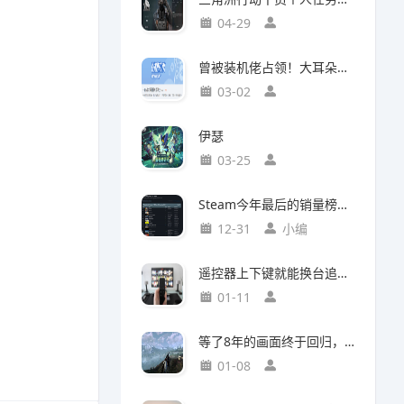
04-29
曾被装机佬占领！大耳朵图图贴吧重归故主
03-02
伊瑟
03-25
Steam今年最后的销量榜！最后赢家不是《光与影：33号远征队》
12-31
小编
遥控器上下键就能换台追剧，这款神器竟然打破了传统电视的所有限制
01-11
等了8年的画面终于回归，这个Mod竟然让《巫师3》重现当年神级预告
01-08