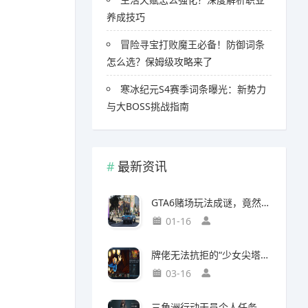
养成技巧
冒险寻宝打败魔王必备！防御词条
怎么选？保姆级攻略来了
寒冰纪元S4赛季词条曝光：新势力
与大BOSS挑战指南
最新资讯
GTA6赌场玩法成谜，竟然面临全球50国封禁风险
01-16
牌佬无法抗拒的“少女尖塔”竟然是个搜打撤？
03-16
三角洲行动干员个人任务一览及完成建议【无名篇】