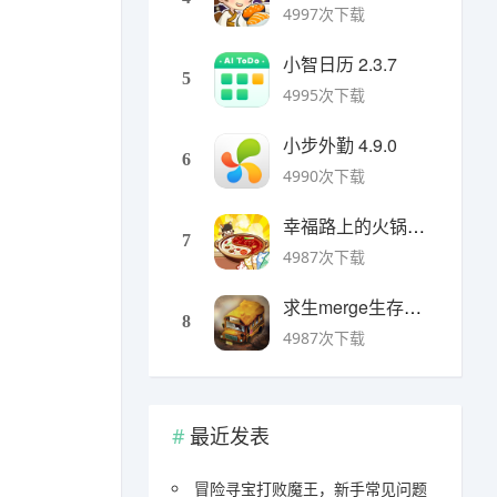
4997次下载
小智日历 2.3.7
5
4995次下载
小步外勤 4.9.0
6
4990次下载
幸福路上的火锅店官方版 v5.3.5安卓版
7
4987次下载
求生merge生存之地手机版 v1.48.0安卓版
8
4987次下载
最近发表
冒险寻宝打败魔王，新手常见问题