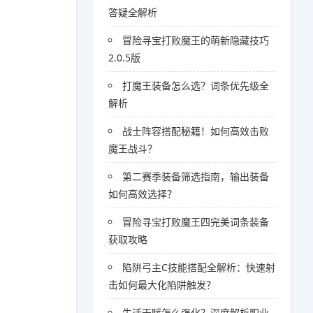
答疑全解析
冒险寻宝打败魔王的萌新隐藏技巧
2.0.5版
打魔王装备怎么选？词条优先级全
解析
战士阵容搭配秘籍！如何高效击败
魔王战斗？
第二赛季装备筛选指南，输出装备
如何高效选择？
冒险寻宝打败魔王四完美词条装备
获取攻略
陷阱弓主C技能搭配全解析：快速射
击如何最大化陷阱触发？
生活天赋怎么强化？深度解析职业