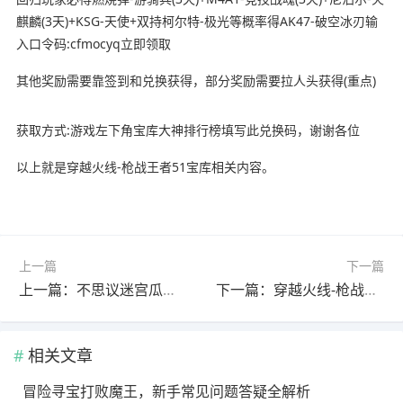
麒麟(3天)+KSG-天使+双持柯尔特-极光等概率得AK47-破空冰刃输
入口令码:cfmocyq立即领取
其他奖励需要靠签到和兑换获得，部分奖励需要拉人头获得(重点)
获取方式:游戏左下角宝库大神排行榜填写此兑换码，谢谢各位
以上就是穿越火线-枪战王者51宝库相关内容。
上一篇
下一篇
上一篇：不思议迷宫瓜天虎
下一篇：穿越火线-枪战王者51宝库
相关文章
冒险寻宝打败魔王，新手常见问题答疑全解析