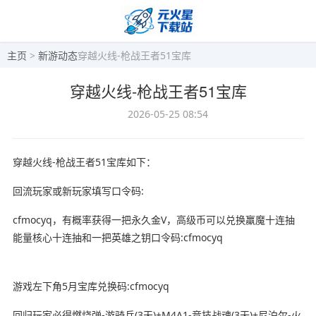
主页
>
新游动态
穿越火线-枪战王者51宝库
穿越火线-枪战王者51宝库
2026-05-25 08:54
穿越火线-枪战王者51宝库如下：
回流玩家或新玩家填写口令码:
cfmocyq，有概率获得一把永久金V，高级币可以兑换羸魔十连抽
能量核心十连抽和一把英雄之钥口令码:cfmocyq
游戏左下角5月宝库兑换码:cfmocyq
回归玩家必得燃烧弹-游骑兵(3天)+M4A1-竞技战魂(3天)+尼泊尔-火