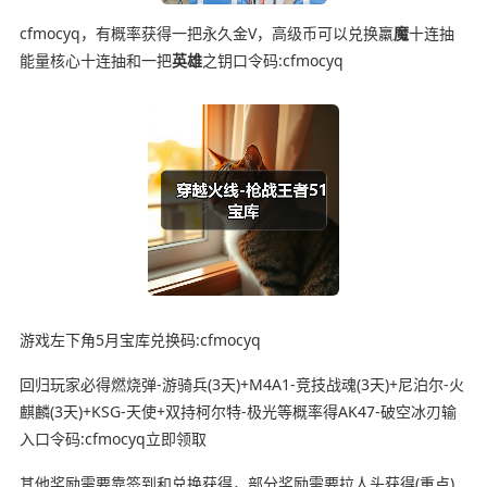
cfmocyq，有概率获得一把永久金V，高级币可以兑换羸
魔
十连抽
能量核心十连抽和一把
英雄
之钥口令码:cfmocyq
游戏左下角5月宝库兑换码:cfmocyq
回归玩家必得燃烧弹-游骑兵(3天)+M4A1-竞技战魂(3天)+尼泊尔-火
麒麟(3天)+KSG-天使+双持柯尔特-极光等概率得AK47-破空冰刃输
入口令码:cfmocyq立即领取
其他奖励需要靠签到和兑换获得，部分奖励需要拉人头获得(重点)