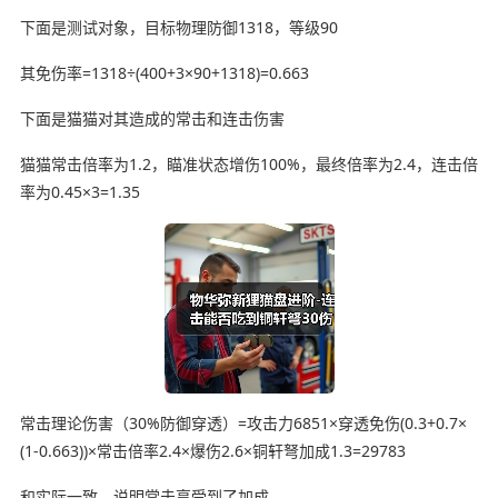
下面是测试对象，目标物理防御1318，等级90
其免伤率=1318÷(400+3×90+1318)=0.663
下面是猫猫对其造成的常击和连击伤害
猫猫常击倍率为1.2，瞄准状态增伤100%，最终倍率为2.4，连击倍
率为0.45×3=1.35
常击理论伤害（30%防御穿透）=攻击力6851×穿透免伤(0.3+0.7×
(1-0.663))×常击倍率2.4×爆伤2.6×铜轩弩加成1.3=29783
和实际一致，说明常击享受到了加成