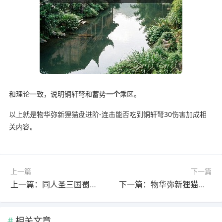
和理论一致，说明铜轩弩和蓄势
一个
乘区。
以上就是物华弥新狸猫盘进阶-连击能否吃到铜轩弩30伤害加成相
关内容。
上一篇
下一篇
上一篇：同人圣三国蜀汉传冬季活动丨炉暖岁寒·雪叩重关，温酒酬知己，盟约暖三冬！
下一篇：物华弥新狸猫盘焕彰简评
相关文章