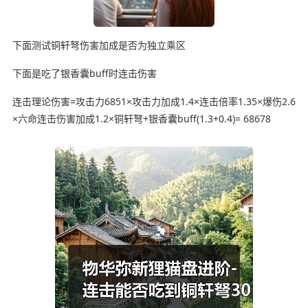
下面测试铜轩弩伤害加成是否为独立乘区
下面是吃了银香囊buff时连击伤害
连击理论伤害=攻击力6851×攻击力加成1.4×连击倍率1.35×爆伤2.6
×六命连击伤害加成1.2×铜轩弩+银香囊buff(1.3+0.4)= 68678