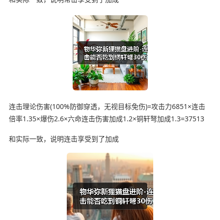
连击理论伤害(100%防御穿透，无视目标免伤)=攻击力6851×连击
倍率1.35×爆伤2.6×六命连击伤害加成1.2×铜轩弩加成1.3=37513
和实际一致，说明连击享受到了加成