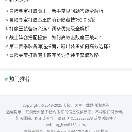
冒险寻宝打败魔王，新手常见问题答疑全解析
冒险寻宝打败魔王的萌新隐藏技巧2.0.5版
打魔王装备怎么选？词条优先级全解析
战士阵容搭配秘籍！如何高效击败魔王战斗？
第二赛季装备筛选指南，输出装备如何高效选择？
冒险寻宝打败魔王四完美词条装备获取攻略
热门推荐
Copyright © 2019-2025 玄熵元火星下载站 版权所有
温馨提示：玄熵元火星下载站 发布的信息仅供参考，不构成任何承诺。
如需删除、修正或合作，请致电 15533027283 或发送邮件至
minhang_lian@163.com。
网站备案号：
鲁ICP备2025199220号-87
XML地图