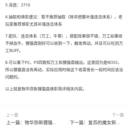
5.深造：2710
6.抽取和焕彰建议：暂不推荐抽取（除非想要补强连击体系），老
玩家推荐焕彰尤其补强连击体系
7.配队：连击体系（万工，牛尊），搭配效果很不错，万工如果收
不掉血牛，狸猫盘刚好可以收割一下，触发再动。并且可以吃到万
工BUFF。
8.可以看下P2，P3四致知万工和狸猫盘输出。这里因为是BOSS，
所以狸猫盘没有再动，实际应用时候这个收菜很长一段时间应该没
问题的。
以上就是物华弥新狸猫盘焕彰简评相关内容。
上一篇
下一篇
上一篇：物华弥新狸猫盘进阶-连击能否吃到铜轩弩30伤害加成
下一篇：复苏的魔女新人部分问题解答