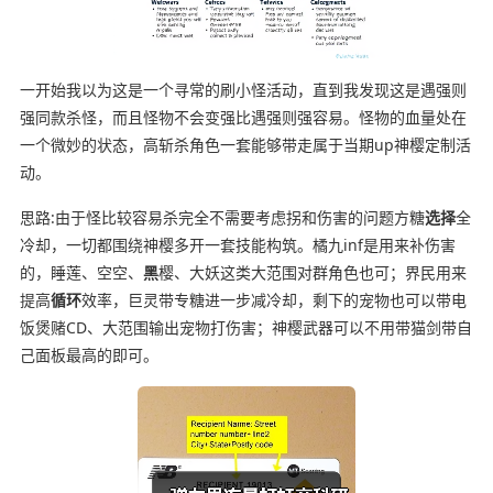
一开始我以为这是一个寻常的刷小怪活动，直到我发现这是遇强则
强同款杀怪，而且怪物不会变强比遇强则强容易。怪物的血量处在
一个微妙的状态，高斩杀角色一套能够带走属于当期up神樱定制活
动。
思路:由于怪比较容易杀完全不需要考虑拐和伤害的问题方糖
选择
全
冷却，一切都围绕神樱多开一套技能构筑。橘九inf是用来补伤害
的，睡莲、空空、
黑
樱、大妖这类大范围对群角色也可；界民用来
提高
循环
效率，巨灵带专糖进一步减冷却，剩下的宠物也可以带电
饭煲赌CD、大范围输出宠物打伤害；神樱武器可以不用带猫剑带自
己面板最高的即可。