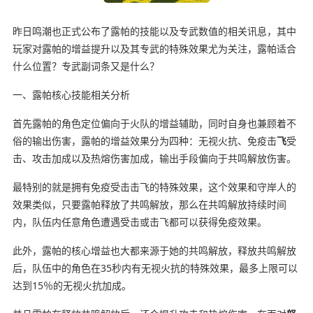
昨日鸣潮也正式公布了露帕的技能以及专武数值的相关讯息，其中
玩家对露帕的增益提升以及其专武的特殊效果尤为关注，露帕适合
什么位置？专武副词条又是什么？
一、露帕核心技能相关分析
首先露帕的角色定位偏向于火队的增益辅助，同时自身也兼顾着不
俗的输出伤害，露帕的增益效果分为四种：无视火抗、免疫击
飞
受
击、攻击加成以及热熔伤害加成，输出手段偏向于共鸣解放伤害。
最特别的就是拥有免疫受击击飞的特殊效果，这个效果和守岸人的
效果类似，只要露帕释放了共鸣解放，那么在共鸣解放持续时间
内，队伍内任意角色遭遇受击或击飞都可以获得免疫效果。
此外，露帕的核心增益也大都来源于她的共鸣解放，释放共鸣解放
后，队伍中的角色在35秒内有无视火抗的特殊效果，最多上限可以
达到15％的无视火抗加成。