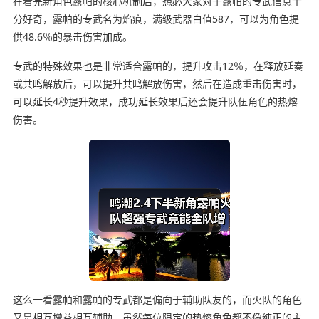
在看完新角色露帕的核心机制后，想必大家对于露帕的专武信息十
分好奇，露帕的专武名为焰痕，满级武器白值587，可以为角色提
供48.6％的暴击伤害加成。
专武的特殊效果也是非常适合露帕的，提升攻击12％，在释放延奏
或共鸣解放后，可以提升共鸣解放伤害，然后在造成重击伤害时，
可以延长4秒提升效果，成功延长效果后还会提升队伍角色的热熔
伤害。
这么一看露帕和露帕的专武都是偏向于辅助队友的，而火队的角色
又是相互增益相互辅助，虽然每位限定的热熔角色都不像纯正的主