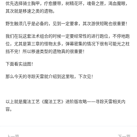
优先选择骑士胸甲，疗愈腰带，树精花环，魂骨之匣，渴血魔眼，
其次就是移速之类的遗物。
野生触须几乎是必备的，见到一定要拿，其次游侠短靴也很重要！
我们在玩这套法术组合的时候一定要经常性的进行跑位，不停地跑
位，尤其是第三章的怪物太多，弹幕密集的情况下很有可能光之柱
挡不完！所以移速类型的遗物真的很重要！
下面看实战图！
那么今天的寻踪天雷就介绍到这里啦，下次见！
以上就是魔法工艺《魔法工艺》进阶版攻略——寻踪天雷相关内
容。
上一篇
下一篇