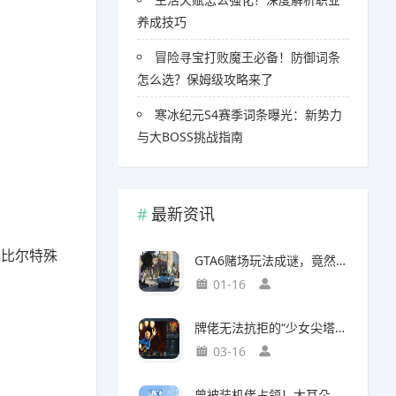
养成技巧
冒险寻宝打败魔王必备！防御词条
怎么选？保姆级攻略来了
寒冰纪元S4赛季词条曝光：新势力
与大BOSS挑战指南
最新资讯
️比尔特殊
GTA6赌场玩法成谜，竟然面临全球50国封禁风险
01-16
牌佬无法抗拒的“少女尖塔”竟然是个搜打撤？
03-16
曾被装机佬占领！大耳朵图图贴吧重归故主