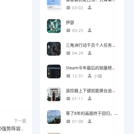
03-02
伊瑟
03-25
三角洲行动干员个人任务一览及完成建议【无名篇】
04-29
Steam今年最后的销量榜！最后赢家不是《光与影：33号远征队》
12-31
小编
遥控器上下键就能换台追剧，这款神器竟然打破了传统电视的所有限制
01-11
等了8年的画面终于回归，这个Mod竟然让《巫师3》重现当年神级预告
下一篇
01-08
下一篇：红手指云手机《金铲铲之战》s16赛季t0强势阵容推荐！版本答案，快速上分！