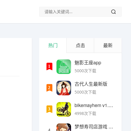
热门
点击
最新
魅影王座app
1
5000次下载
古代人生最新版
2
5000次下载
bikemayhem v1.6.2安卓版
3
4998次下载
梦想寿司店游戏 v4.14.1安卓版
4