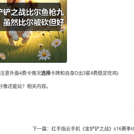
需注意外面4费卡情况
选择
卡牌和自身D出3星4费稳定吃鸡)
好像还能玩？相关内容。