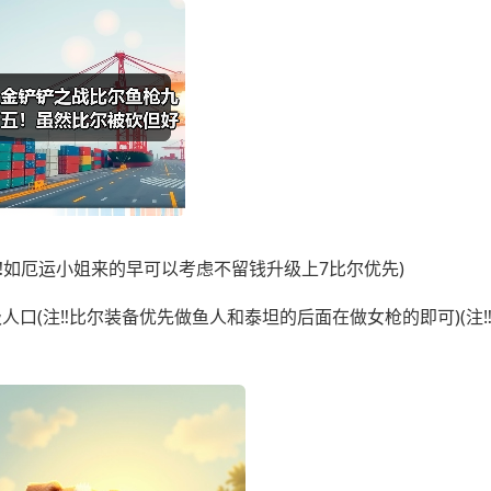
注‼️如厄运小姐来的早可以考虑不留钱升级上7比尔优先)
人口(注‼️比尔装备优先做鱼人和泰坦的后面在做女枪的即可)(注‼