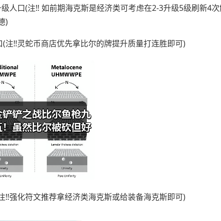
升级人口(注‼️ 如前期海克斯是经济类可考虑在2-3升级5级刷新4次
德)
口(注‼️灵蛇币商店优先拿比尔的牌提升质量打连胜即可)
(注‼️强化符文推荐拿经济类海克斯或给装备海克斯即可)