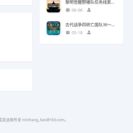
黎明觉醒野猪队任务线索断了如何继续？野猪王称号获取攻略
06-06
古代战争四转亡国队36～38图部分推图记录
05-18
至 minhang_lian@163.com。