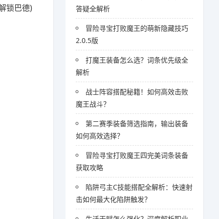
解锁巴德)
答疑全解析
冒险寻宝打败魔王的萌新隐藏技巧
2.0.5版
打魔王装备怎么选？词条优先级全
解析
战士阵容搭配秘籍！如何高效击败
魔王战斗？
第二赛季装备筛选指南，输出装备
如何高效选择？
冒险寻宝打败魔王四完美词条装备
获取攻略
陷阱弓主C技能搭配全解析：快速射
击如何最大化陷阱触发？
生活天赋怎么强化？深度解析职业