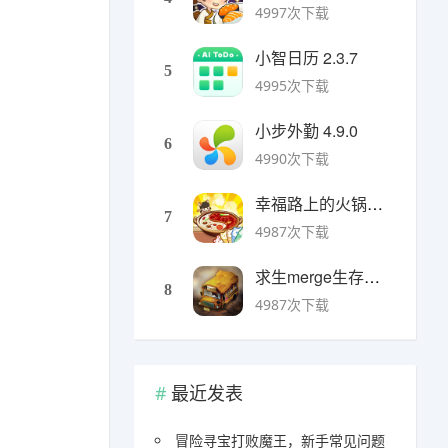
4997次下载
小智日历 2.3.7
5
4995次下载
小步外勤 4.9.0
6
4990次下载
幸福路上的火锅店官方版 v5.3.5安卓版
7
4987次下载
求生merge生存之地手机版 v1.48.0安卓版
8
4987次下载
最近发表
冒险寻宝打败魔王，新手常见问题