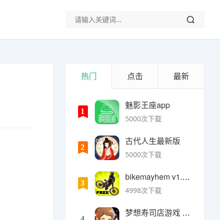
热门
点击
最新
魅影王座app
1
5000次下载
古代人生最新版
2
5000次下载
bikemayhem v1.6.2安卓版
3
4998次下载
梦想寿司店游戏 v4.14.1安卓版
4