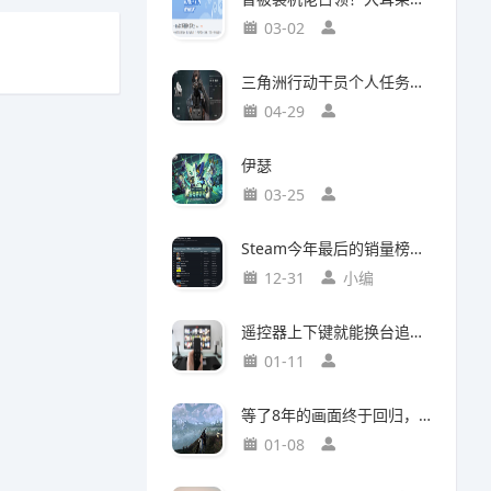
03-02
三角洲行动干员个人任务一览及完成建议【无名篇】
04-29
伊瑟
03-25
Steam今年最后的销量榜！最后赢家不是《光与影：33号远征队》
12-31
小编
遥控器上下键就能换台追剧，这款神器竟然打破了传统电视的所有限制
01-11
等了8年的画面终于回归，这个Mod竟然让《巫师3》重现当年神级预告
01-08