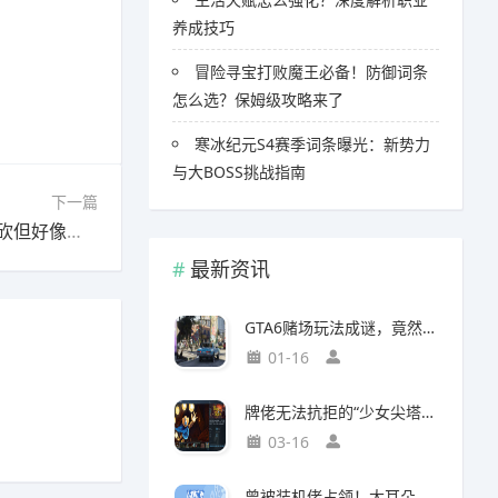
养成技巧
冒险寻宝打败魔王必备！防御词条
怎么选？保姆级攻略来了
寒冰纪元S4赛季词条曝光：新势力
与大BOSS挑战指南
下一篇
下一篇：金铲铲之战比尔鱼枪九五！虽然比尔被砍但好像还能玩？
最新资讯
GTA6赌场玩法成谜，竟然面临全球50国封禁风险
01-16
牌佬无法抗拒的“少女尖塔”竟然是个搜打撤？
03-16
曾被装机佬占领！大耳朵图图贴吧重归故主