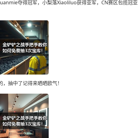
anmie夺得冠军，小梨落Xiaoliluo获得亚军，CN赛区包揽冠
的，抽中了记得来晒晒欧气！