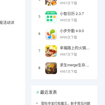
4997次下载
小智日历 2.3.7
5
4995次下载
下是活动详
小步外勤 4.9.0
6
4990次下载
幸福路上的火锅店官方版 v5.3.5安卓版
7
4987次下载
求生merge生存之地手机版 v1.48.0安卓版
8
4987次下载
最近发表
冒险寻宝打败魔王，新手常见问题