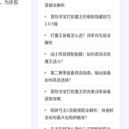
亚，为庆祝
答疑全解析
冒险寻宝打败魔王的萌新隐藏技巧
2.0.5版
打魔王装备怎么选？词条优先级全
解析
战士阵容搭配秘籍！如何高效击败
魔王战斗？
第二赛季装备筛选指南，输出装备
如何高效选择？
冒险寻宝打败魔王四完美词条装备
获取攻略
陷阱弓主C技能搭配全解析：快速射
击如何最大化陷阱触发？
生活天赋怎么强化？深度解析职业