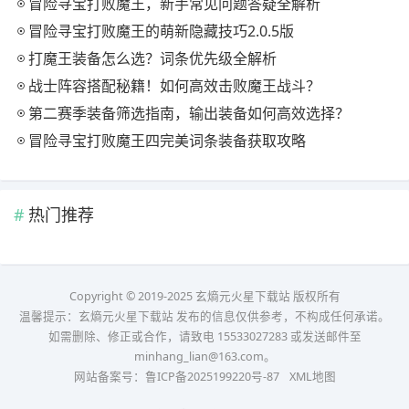
冒险寻宝打败魔王，新手常见问题答疑全解析
冒险寻宝打败魔王的萌新隐藏技巧2.0.5版
打魔王装备怎么选？词条优先级全解析
战士阵容搭配秘籍！如何高效击败魔王战斗？
第二赛季装备筛选指南，输出装备如何高效选择？
冒险寻宝打败魔王四完美词条装备获取攻略
热门推荐
Copyright © 2019-2025 玄熵元火星下载站 版权所有
温馨提示：玄熵元火星下载站 发布的信息仅供参考，不构成任何承诺。
如需删除、修正或合作，请致电 15533027283 或发送邮件至
minhang_lian@163.com。
网站备案号：
鲁ICP备2025199220号-87
XML地图