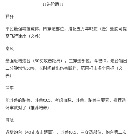
↓↓进阶版↓↓
狴犴
平民最强魂技载体，四穿透部位，搭配五万年鸣蛇（壹）翅膀可提
高
飞行
速度（必养）
嘲风
最强近增炮台（30丈攻击距离），三穿透部位，斗兽t0，炮台输出
二分钟增伤50%，长时间输出伤害断档，范围打击多个目标（必
养）
蒲牢
能斗兽的驼兽，斗兽t0.5，考虑血脉、斗兽、驼兽三要素，推荐选
蒲牢就对了（推荐培养）
睚眦
近增炮台（40丈攻击距离），斗兽t0.5，三穿透部位，炮台第二次