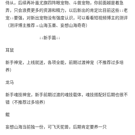
侍从，后续再补蚩尤旗四阵眼宠物、斗兽宠物，你前面越是着急
弄，只会浪费更多的资源和精力，以后新出的肯定比目前这些↓↓老
宠↓↓要强，对新出宠物没有强度认识，可以看看短视频博主的测评
（测评博主推荐→山海玉墨、妄想山海奇奇）
↓↓新手篇↓↓
耳鼠
新手神宠，上线就送，各项全能，前期过渡神宠（不推荐过多培
养）
龙马
新手魂技神宠，新手前期过渡的魂技载体，魂技搭配好后期也很不
错（不推荐过多培养）
鲲
妄想山海当前独一份，可飞天驼兽，后期肯定要养一只