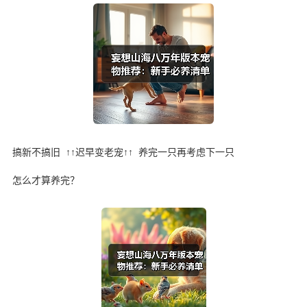
搞新不搞旧 ↑↑迟早变老宠↑↑ 养完一只再考虑下一只
怎么才算养完？