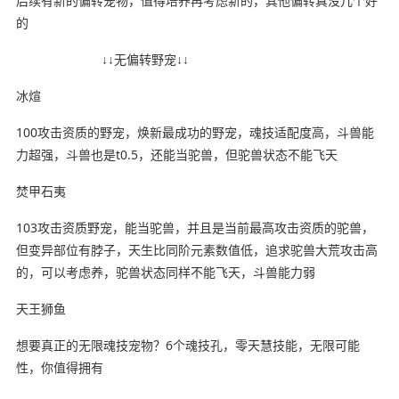
后续有新的偏转宠物，值得培养再考虑新的，其他偏转真没几个好
的
↓↓无偏转野宠↓↓
冰煊
100攻击资质的野宠，焕新最成功的野宠，魂技适配度高，斗兽能
力超强，斗兽也是t0.5，还能当驼兽，但驼兽状态不能飞天
焚甲石夷
103攻击资质野宠，能当驼兽，并且是当前最高攻击资质的驼兽，
但变异部位有脖子，天生比同阶元素数值低，追求驼兽大荒攻击高
的，可以考虑养，驼兽状态同样不能飞天，斗兽能力弱
天王狮鱼
想要真正的无限魂技宠物？6个魂技孔，零天慧技能，无限可能
性，你值得拥有