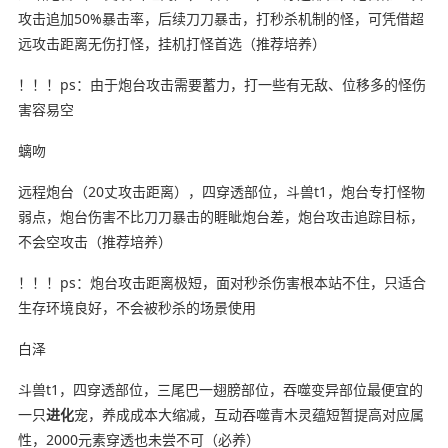
攻击追加50%暴击率，后续刀刀暴击，打秒杀机制的怪，可凭借超
远攻击距离无伤打怪，挂机打怪首选（推荐培养）
！！！ps：由于炮台攻击需要蓄力，打一些有无敌、位移多的怪伤
害容易空
螭吻
远程炮台（20丈攻击距离），四穿透部位，斗兽t1，炮台专打怪物
弱点，炮台伤害不比刀刀暴击的睚眦炮台差，炮台攻击追踪目标，
不会空攻击（推荐培养）
！！！ps：炮台攻击距离极短，面对秒杀伤害根本站不住，只适合
生存环境良好，不会被秒杀的场景使用
白泽
斗兽t1，四穿透部位，三尾巴一翅膀部位，吞噬变异部位最便宜的
一只
进化
宠，养成成本大缩减，互动吞噬青木灵蕴短暂提高对应属
性，2000元素穿透也未尝不可（必养）