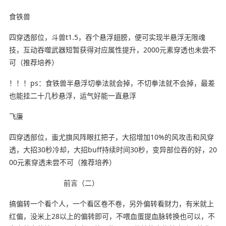
食铁兽
四穿透部位，斗兽t1.5，吞个悬浮翅膀，便可实现半悬浮无限魂
技，互动吞噬武器短暂获得对应属性提升，2000元素穿透也未尝不
可（推荐培养）
！！！ps：食铁兽半悬浮切拳法就会掉，不切拳法就不会掉，最差
也能挂二十几秒悬浮，运气好能一直悬浮
飞廉
四穿透部位，蚩尤旗风阵眼扛把子，大招增加10%的风攻击和风穿
透，大招30秒冷却，大招buff持续时间30秒，变异部位吞的好，20
00元素穿透未尝不可（推荐培养）
前言（二）
搞偏转一个看个人，一个看区卷不卷，另外偏转看财力，有米就上
红偏，没米上28以上的偏转即可，不喂血蛋提血脉转换也可以，不