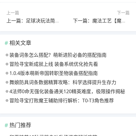
上一篇
下一篇
上一篇：足球决玩法简介|俱乐部大厦
下一篇：魔法工艺【魔法工艺】审判之剑机关枪流，超炫酷的魔法剑！
相关文章
装备词条怎么搭配？萌新进阶必备的搭配指南
冒险寻宝新成就上线 装备系统优化抢先看
1.0.4版本萌新帝国转职圣物装备搭配指南
舞娘防具词条数据精算攻略：科学选择提升生存力
4法师0命无强化装备通关120精英难度，极限操作揭秘
冒险寻宝打败魔王辅助排行解析：T0-T3角色推荐
热门推荐