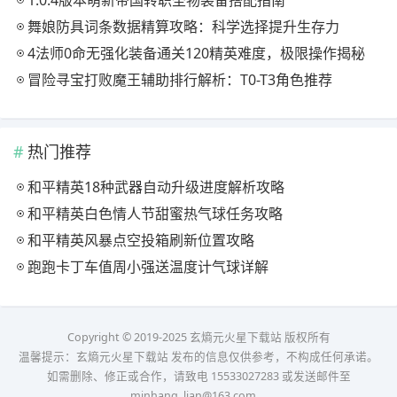
舞娘防具词条数据精算攻略：科学选择提升生存力
4法师0命无强化装备通关120精英难度，极限操作揭秘
冒险寻宝打败魔王辅助排行解析：T0-T3角色推荐
热门推荐
和平精英18种武器自动升级进度解析攻略
和平精英白色情人节甜蜜热气球任务攻略
和平精英风暴点空投箱刷新位置攻略
跑跑卡丁车值周小强送温度计气球详解
Copyright © 2019-2025 玄熵元火星下载站 版权所有
温馨提示：玄熵元火星下载站 发布的信息仅供参考，不构成任何承诺。
如需删除、修正或合作，请致电 15533027283 或发送邮件至
minhang_lian@163.com。