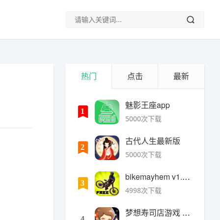
热门
点击
最新
魅影王座app
1
5000次下载
古代人生最新版
2
5000次下载
bikemayhem v1.6.2安卓版
3
4998次下载
梦想寿司店游戏 v4.14.1安卓版
4