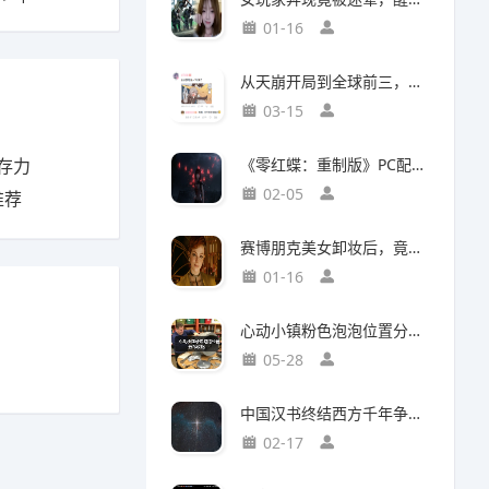
01-16
从天崩开局到全球前三，这还是我认识的“少前2”？
03-15
存力
《零红蝶：重制版》PC配置公开：推荐配置RTX2060 1080p/30帧
02-05
推荐
赛博朋克美女卸妆后，竟然比浓妆时更惊艳？
01-16
心动小镇粉色泡泡位置分布攻略
05-28
中国汉书终结西方千年争吵：伯利恒之星是真实存在
02-17