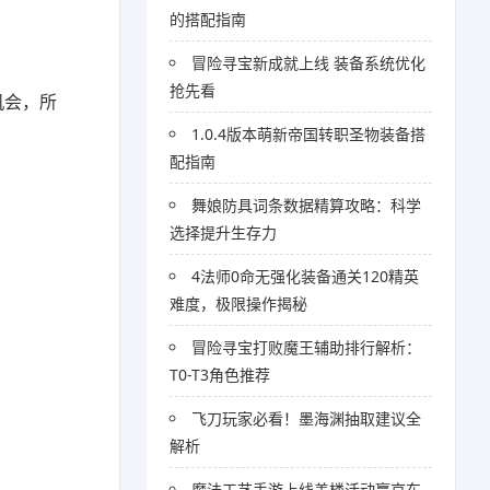
的搭配指南
冒险寻宝新成就上线 装备系统优化
抢先看
机会，所
1.0.4版本萌新帝国转职圣物装备搭
配指南
舞娘防具词条数据精算攻略：科学
选择提升生存力
4法师0命无强化装备通关120精英
难度，极限操作揭秘
冒险寻宝打败魔王辅助排行解析：
T0-T3角色推荐
飞刀玩家必看！墨海渊抽取建议全
解析
魔法工艺手游上线盖楼活动赢京东