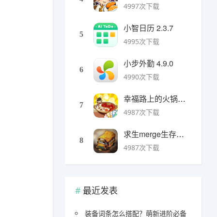
4997次下载
小智日历 2.3.7
5
4995次下载
小步外勤 4.9.0
6
4990次下载
幸福路上的火锅店官方版 v5.3.5安卓版
7
4987次下载
求生merge生存之地手机版 v1.48.0安卓版
8
4987次下载
最近发表
装备词条怎么搭配？萌新进阶必备