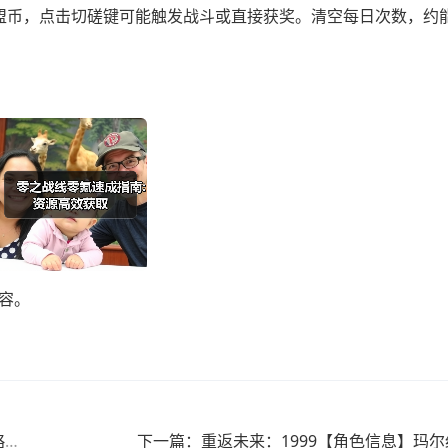
联盟币，点击切磋键可能触发战斗或直接获奖。清空每日次数，约能
容。
上一篇：崩坏：星穹铁道【V3.7攻略】货币战争必胜攻略｜1雅1鞋成型，低凹点流派
下一篇：重返未来：1999【角色信息】玛尔纱 |