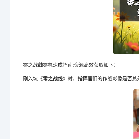
零之战
线
零氪速成指南:资源高效获取如下：
刚入坑《
零之战线
》时，
指挥官
们的作战影像是否总