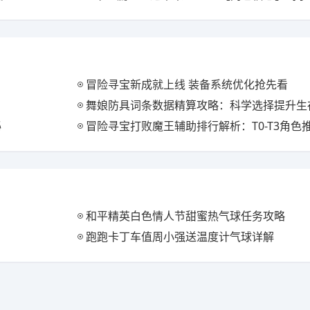
冒险寻宝新成就上线 装备系统优化抢先看
舞娘防具词条数据精算攻略：科学选择提升生
秘
冒险寻宝打败魔王辅助排行解析：T0-T3角色
和平精英白色情人节甜蜜热气球任务攻略
跑跑卡丁车值周小强送温度计气球详解