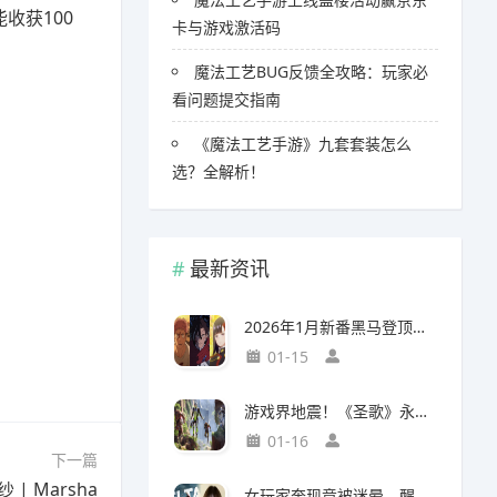
收获100
卡与游戏激活码
魔法工艺BUG反馈全攻略：玩家必
看问题提交指南
《魔法工艺手游》九套套装怎么
选？全解析！
最新资讯
2026年1月新番黑马登顶，竟然力压《咒术回战》拿下第一
01-15
游戏界地震！《圣歌》永久停服，《生化9》海报震撼亮相
01-16
下一篇
 Marsha
女玩家奔现竟被迷晕，醒来后价值千万的游戏装备不翼而飞