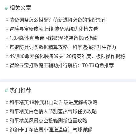
相关文章
装备词条怎么搭配？萌新进阶必备的搭配指南
冒险寻宝新成就上线 装备系统优化抢先看
1.0.4版本萌新帝国转职圣物装备搭配指南
舞娘防具词条数据精算攻略：科学选择提升生存力
4法师0命无强化装备通关120精英难度，极限操作揭秘
冒险寻宝打败魔王辅助排行解析：T0-T3角色推荐
热门推荐
和平精英18种武器自动升级进度解析攻略
和平精英白色情人节甜蜜热气球任务攻略
和平精英风暴点空投箱刷新位置攻略
跑跑卡丁车值周小强送温度计气球详解