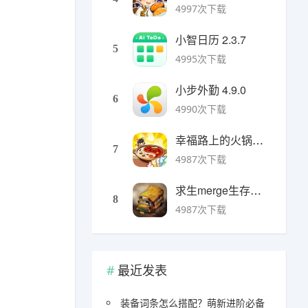
4997次下载
小智日历 2.3.7
5
4995次下载
小步外勤 4.9.0
6
4990次下载
幸福路上的火锅店官方版 v5.3.5安卓版
7
4987次下载
求生merge生存之地手机版 v1.48.0安卓版
8
4987次下载
最近发表
装备词条怎么搭配？萌新进阶必备