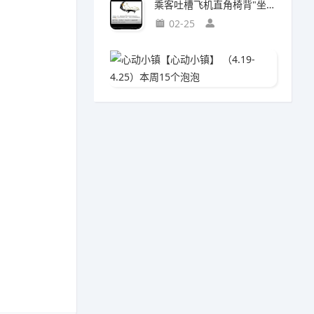
乘客吐槽飞机直角椅背"坐得浑身疼"!航司:座椅设计为飞行安全
02-25
心动小镇
04-0