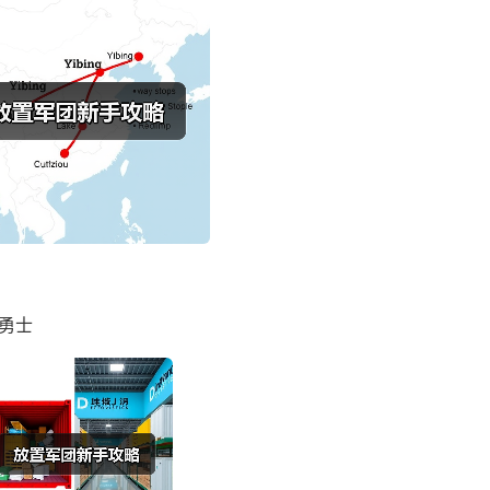
+哥布林勇士