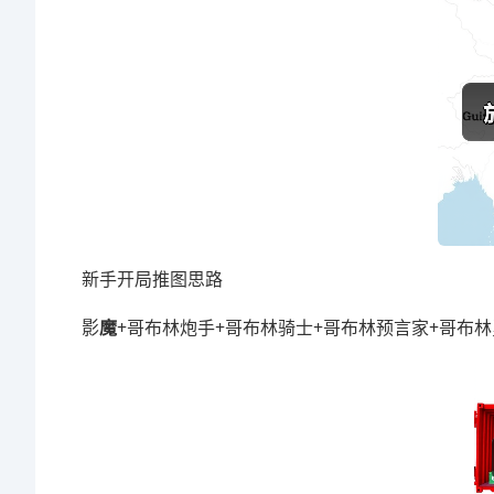
新手开局推图思路
影
魔
+哥布林炮手+哥布林骑士+哥布林预言家