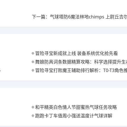
下一篇：气球塔防6魔法林地chimps 上尉丘吉
冒险寻宝新成就上线 装备系统优化抢先看
舞娘防具词条数据精算攻略：科学选择提升生
秘
冒险寻宝打败魔王辅助排行解析：T0-T3角色
和平精英白色情人节甜蜜热气球任务攻略
跑跑卡丁车值周小强送温度计气球详解