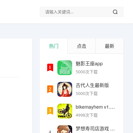
热门
点击
最新
魅影王座app
1
5000次下载
古代人生最新版
2
5000次下载
bikemayhem v1.6.2安卓版
3
4998次下载
梦想寿司店游戏 v4.14.1安卓版
4