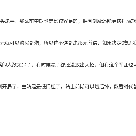
购买炮手，那么前中期也是比较容易的，拥有剑魔还能更快打魔
6元就可以购买哥炮，所以选不选哥炮都无所谓，如果决定0氪那
为兵的人数太少了，有时候赢了都还没放出大招，但有这个军团也
刷开局了，皇骑是最低门槛了，骑士前期可以切后排，能暂时代