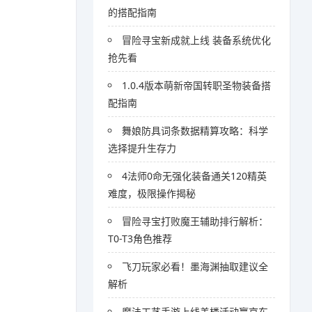
的搭配指南
冒险寻宝新成就上线 装备系统优化
抢先看
1.0.4版本萌新帝国转职圣物装备搭
配指南
舞娘防具词条数据精算攻略：科学
选择提升生存力
4法师0命无强化装备通关120精英
难度，极限操作揭秘
冒险寻宝打败魔王辅助排行解析：
T0-T3角色推荐
飞刀玩家必看！墨海渊抽取建议全
解析
魔法工艺手游上线盖楼活动赢京东