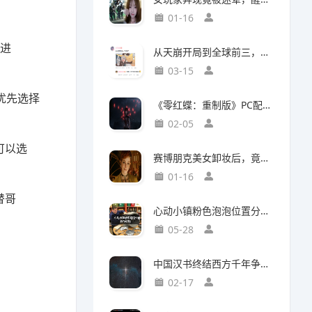
01-16
族进
从天崩开局到全球前三，这还是我认识的“少前2”？
03-15
优先选择
《零红蝶：重制版》PC配置公开：推荐配置RTX2060 1080p/30帧
02-05
可以选
赛博朋克美女卸妆后，竟然比浓妆时更惊艳？
01-16
替哥
心动小镇粉色泡泡位置分布攻略
05-28
中国汉书终结西方千年争吵：伯利恒之星是真实存在
02-17