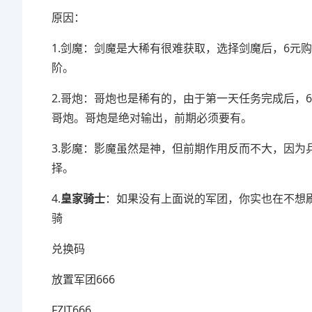
原因：
1.剑魔：剑魔是大稀有很难获取，选择剑魔后，6元
阶。
2.哥炮：哥炮也是稀有的，由于第一天任务完成后，
哥炮。哥炮是绝对输出，前期必须要有。
3.影魔：影魔虽然是神，但前期作用反而不大，因
择。
4.
皇家骑士
：如果没有上面说的军团，你实也在不想
骑
兑换码
放置军团666
FZJT666