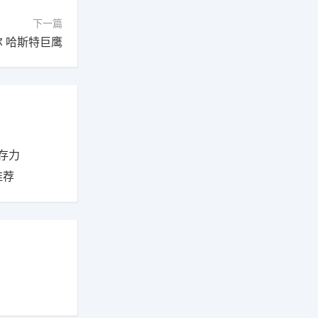
下一篇
尔 哈斯特巨鹰
存力
推荐