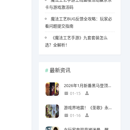
卡与游戏激活码
魔法工艺BUG反馈全攻略：玩家必
看问题提交指南
《魔法工艺手游》九套套装怎么
选？全解析！
最新资讯
2026年1月新番黑马登顶，竟然力压《咒术回战》拿下第一
01-15
游戏界地震！《圣歌》永久停服，《生化9》海报震撼亮相
01-16
女玩家奔现竟被迷晕，醒来后价值千万的游戏装备不翼而飞