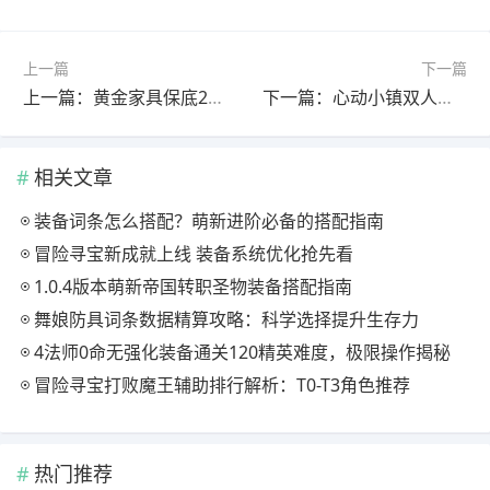
上一篇
下一篇
上一篇：黄金家具保底2220万金币，长效保障玩法
下一篇：心动小镇双人床空间不够？5种爆改家具组合方案推荐
相关文章
装备词条怎么搭配？萌新进阶必备的搭配指南
冒险寻宝新成就上线 装备系统优化抢先看
1.0.4版本萌新帝国转职圣物装备搭配指南
舞娘防具词条数据精算攻略：科学选择提升生存力
4法师0命无强化装备通关120精英难度，极限操作揭秘
冒险寻宝打败魔王辅助排行解析：T0-T3角色推荐
热门推荐