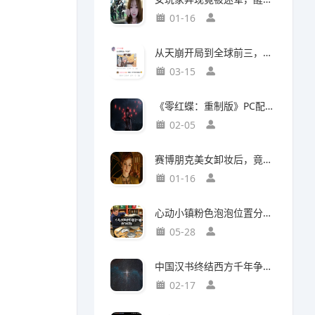
01-16
从天崩开局到全球前三，这还是我认识的“少前2”？
03-15
《零红蝶：重制版》PC配置公开：推荐配置RTX2060 1080p/30帧
02-05
赛博朋克美女卸妆后，竟然比浓妆时更惊艳？
01-16
心动小镇粉色泡泡位置分布攻略
05-28
中国汉书终结西方千年争吵：伯利恒之星是真实存在
02-17