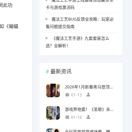
闭此功
卡与游戏激活码
魔法工艺BUG反馈全攻略：玩家必
如《蝙蝠
看问题提交指南
《魔法工艺手游》九套套装怎么
选？全解析！
最新资讯
2026年1月新番黑马登顶，竟然力压《咒术回战》拿下第一
01-15
游戏界地震！《圣歌》永久停服，《生化9》海报震撼亮相
01-16
女玩家奔现竟被迷晕，醒来后价值千万的游戏装备不翼而飞