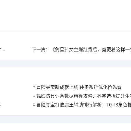
上一篇：《GTA6》开发为何长达十年，原来这6大内幕才是真相
冒险寻宝新成就上线 装备系统优化抢先看
舞娘防具词条数据精算攻略：科学选择提升生
秘
冒险寻宝打败魔王辅助排行解析：T0-T3角色