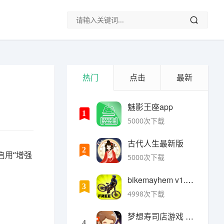
热门
点击
最新
魅影王座app
1
5000次下载
古代人生最新版
2
启用“增强
5000次下载
bikemayhem v1.6.2安卓版
3
4998次下载
梦想寿司店游戏 v4.14.1安卓版
4