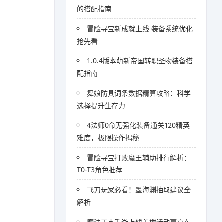
的搭配指南
冒险寻宝新成就上线 装备系统优化
抢先看
1.0.4版本萌新帝国转职圣物装备搭
配指南
舞娘防具词条数据精算攻略：科学
选择提升生存力
4法师0命无强化装备通关120精英
难度，极限操作揭秘
冒险寻宝打败魔王辅助排行解析：
T0-T3角色推荐
飞刀玩家必看！墨海渊抽取建议全
解析
魔法工艺手游上线盖楼活动赢京东