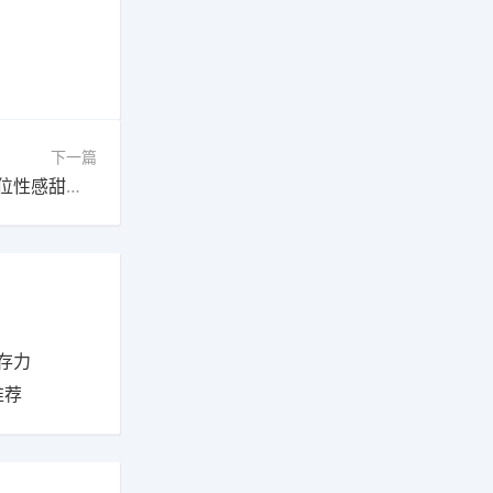
下一篇
下一篇：《剑星》女主爆红背后，竟藏着这样一位性感甜美的体模
存力
推荐