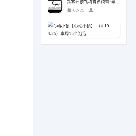
乘客吐槽飞机直角椅背"坐得浑身疼"!航司:座椅设计为飞行安全
02-25
心动小镇
04-0