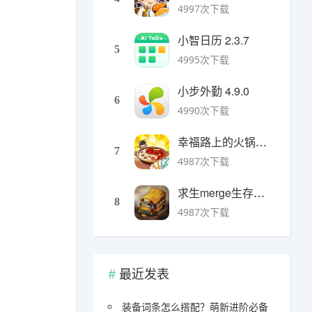
4997次下载
小智日历 2.3.7
5
4995次下载
小步外勤 4.9.0
6
4990次下载
幸福路上的火锅店官方版 v5.3.5安卓版
7
4987次下载
求生merge生存之地手机版 v1.48.0安卓版
8
4987次下载
最近发表
装备词条怎么搭配？萌新进阶必备