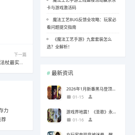
卡与游戏激活码
魔法工艺BUG反馈全攻略：玩家必
看问题提交指南
《魔法工艺手游》九套套装怎么
选？全解析！
下一篇
下一篇：魔法工艺永恒堡垒全法杖图鉴解析 哪些法杖最实用？
最新资讯
2026年1月新番黑马登顶，竟然力压《咒术回战》拿下第一
01-15
存力
游戏界地震！《圣歌》永久停服，《生化9》海报震撼亮相
推荐
01-16
女玩家奔现竟被迷晕，醒来后价值千万的游戏装备不翼而飞