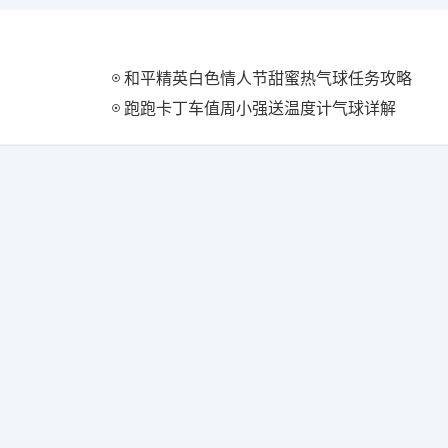
和平精英白色情人节甜蜜热气球任务攻略
跑跑卡丁车值周小强送温度计气球详解