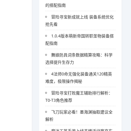
的搭配指南
冒险寻宝新成就上线 装备系统优化
抢先看
1.0.4版本萌新帝国转职圣物装备搭
配指南
舞娘防具词条数据精算攻略：科学
选择提升生存力
4法师0命无强化装备通关120精英
难度，极限操作揭秘
冒险寻宝打败魔王辅助排行解析：
T0-T3角色推荐
飞刀玩家必看！墨海渊抽取建议全
解析
魔法工艺手游上线盖楼活动赢京东