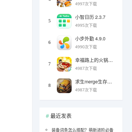
4997次下载
小智日历 2.3.7
5
4995次下载
小步外勤 4.9.0
6
4990次下载
幸福路上的火锅店官方版 v5.3.5安卓版
7
4987次下载
求生merge生存之地手机版 v1.48.0安卓版
8
4987次下载
最近发表
装备词条怎么搭配？萌新进阶必备