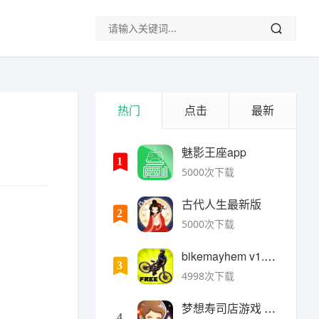
热门
点击
最新
魅影王座app
1
5000次下载
古代人生最新版
2
5000次下载
bikemayhem v1.6.2安卓版
3
4998次下载
梦想寿司店游戏 v4.14.1安卓版
4