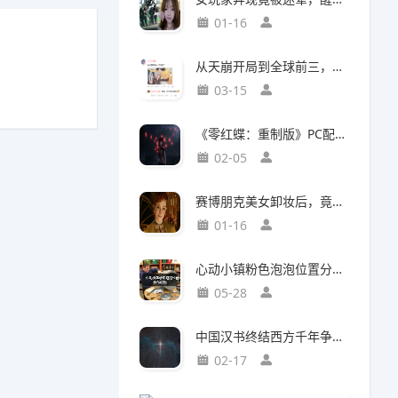
01-16
从天崩开局到全球前三，这还是我认识的“少前2”？
03-15
《零红蝶：重制版》PC配置公开：推荐配置RTX2060 1080p/30帧
02-05
赛博朋克美女卸妆后，竟然比浓妆时更惊艳？
01-16
心动小镇粉色泡泡位置分布攻略
05-28
中国汉书终结西方千年争吵：伯利恒之星是真实存在
02-17