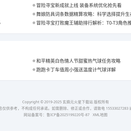
冒险寻宝新成就上线 装备系统优化抢先看
舞娘防具词条数据精算攻略：科学选择提升生
秘
冒险寻宝打败魔王辅助排行解析：T0-T3角色
和平精英白色情人节甜蜜热气球任务攻略
跑跑卡丁车值周小强送温度计气球详解
Copyright © 2019-2025 玄熵元火星下载站 版权所有
考，不构成任何承诺。如需删除、修正或合作，请致电 15533027283 或发送邮件
网站备案号：
鲁ICP备2025199220号-87
XML地图