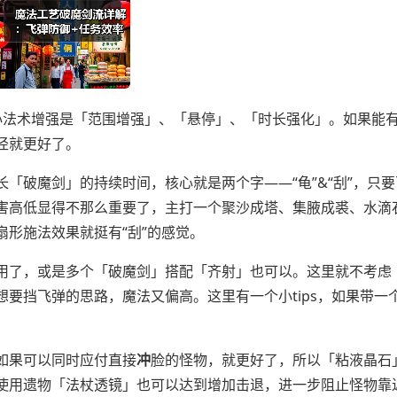
心法术增强是「范围增强」、「悬停」、「时长强化」。如果能
径就更好了。
「破魔剑」的持续时间，核心就是两个字——“龟”&“刮”，只
害高低显得不那么重要了，主打一个聚沙成塔、集腋成裘、水滴
形施法效果就挺有“刮”的感觉。
用了，或是多个「破魔剑」搭配「齐射」也可以。这里就不考虑
要挡飞弹的思路，魔法又偏高。这里有一个小tips，如果带一
如果可以同时应付直接
冲
脸的怪物，就更好了，所以「粘液晶石
使用遗物「法杖透镜」也可以达到增加击退，进一步阻止怪物靠