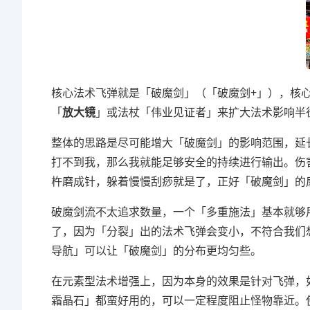
核心法术飞弹就是「破魔剑」（「破魔剑+」），核
「
放大镜
」或法杖「伟业见证者」来扩大法术影响半
整体的思路是尽可能增大「破魔剑」的影响范围，延长
打不到我，那么我就能足够安全的持续进行输出。伤
杵磨成针，躲着慢慢刮痧就是了，正好「破魔剑」的扇
破魔剑流不太追求数量，一个「多重施法」基本就够
了，因为「分裂」出的法术飞弹会变小，不符合我们想
导航」可以让「破魔剑」的分布更均匀些。
在元素型法术增强上，因为本身的效果是针对飞弹，
霜晶石」都蛮好用的，可以一定程度阻止怪物靠近。