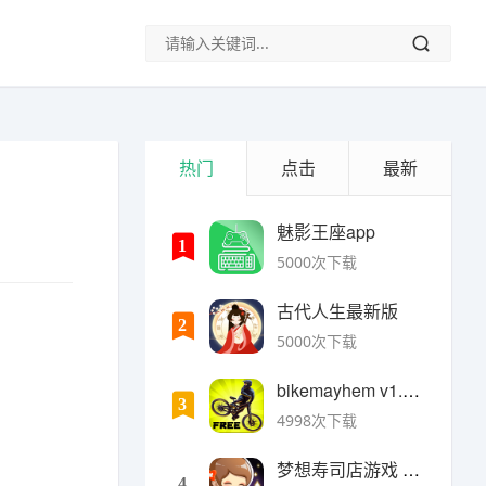
热门
点击
最新
魅影王座app
1
5000次下载
古代人生最新版
2
5000次下载
bikemayhem v1.6.2安卓版
3
4998次下载
梦想寿司店游戏 v4.14.1安卓版
4