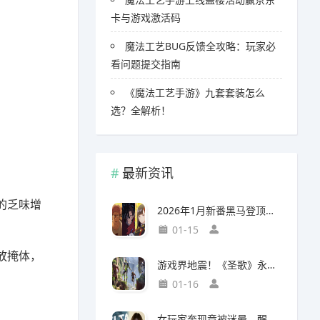
卡与游戏激活码
魔法工艺BUG反馈全攻略：玩家必
看问题提交指南
《魔法工艺手游》九套套装怎么
选？全解析！
最新资讯
的乏味增
2026年1月新番黑马登顶，竟然力压《咒术回战》拿下第一
01-15
放掩体，
游戏界地震！《圣歌》永久停服，《生化9》海报震撼亮相
01-16
女玩家奔现竟被迷晕，醒来后价值千万的游戏装备不翼而飞