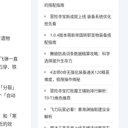
的搭配指南
冒险寻宝新成就上线 装备系统优化
抢先看
1.0.4版本萌新帝国转职圣物装备搭
有遗物
配指南
舞娘防具词条数据精算攻略：科学
要飞弹一直
选择提升生存力
石穿、铁
4法师0命无强化装备通关120精英
难度，极限操作揭秘
「分裂」
冒险寻宝打败魔王辅助排行解析：
个「自动
T0-T3角色推荐
飞刀玩家必看！墨海渊抽取建议全
」和「寒
解析
近的效
魔法工艺手游上线盖楼活动赢京东