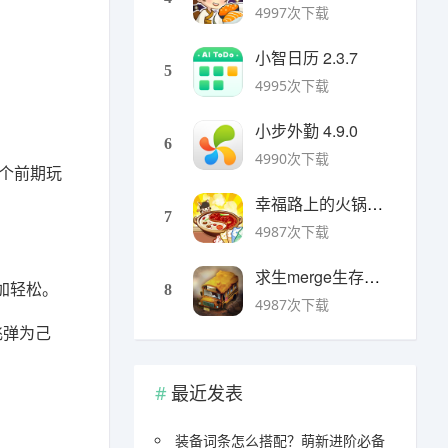
4997次下载
小智日历 2.3.7
5
4995次下载
小步外勤 4.9.0
6
4990次下载
一个前期玩
幸福路上的火锅店官方版 v5.3.5安卓版
7
4987次下载
求生merge生存之地手机版 v1.48.0安卓版
加轻松。
8
4987次下载
飞弹为己
最近发表
装备词条怎么搭配？萌新进阶必备