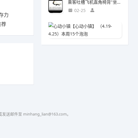
乘客吐槽飞机直角椅背"坐得浑身疼"!航司:座椅设计为飞行安全
02-25
存力
推荐
心动小镇
04-0
至 minhang_lian@163.com。