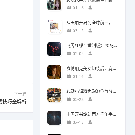
01-16
从天崩开局到全球前三，这还是我认识的“少前2”？
03-15
《零红蝶：重制版》PC配置公开：推荐配置RTX2060 1080p/30帧
02-05
赛博朋克美女卸妆后，竟然比浓妆时更惊艳？
01-16
心动小镇粉色泡泡位置分布攻略
下一篇
05-28
戏技巧全解析
中国汉书终结西方千年争吵：伯利恒之星是真实存在
02-17