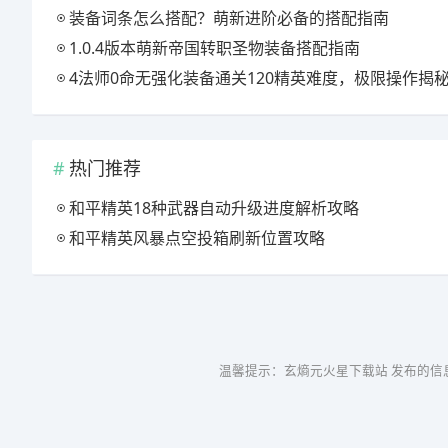
装备词条怎么搭配？萌新进阶必备的搭配指南
1.0.4版本萌新帝国转职圣物装备搭配指南
4法师0命无强化装备通关120精英难度，极限操作揭
热门推荐
和平精英18种武器自动升级进度解析攻略
和平精英风暴点空投箱刷新位置攻略
温馨提示：玄熵元火星下载站 发布的信息仅供参