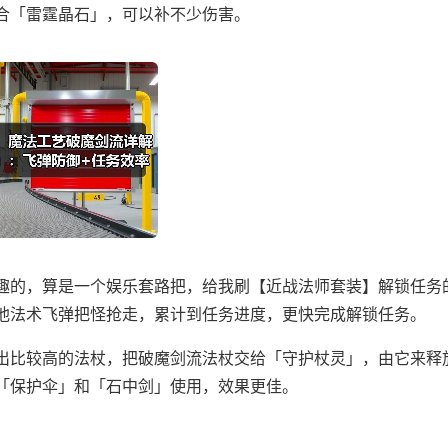
合「雷霆晶石」，可以补不少伤害。
趣的，算是一个娱乐套路把，给我刷【近战法师套装】解锁任务
他法术飞弹把怪抢走，累计到任务进度，更快完成解锁任务。
出比较高的法杖，把破魔剑流法杖交给「守护杖灵」，由它来释
「保护伞」和「石中剑」使用，效果更佳。