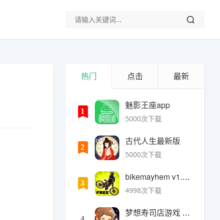
热门
点击
最新
魅影王座app
1
5000次下载
古代人生最新版
2
5000次下载
bikemayhem v1.6.2安卓版
3
4998次下载
梦想寿司店游戏 v4.14.1安卓版
4