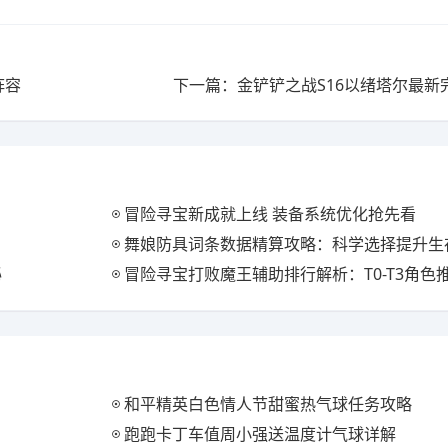
阵容
下一篇：金铲铲之战S16以绪塔尔最新
冒险寻宝新成就上线 装备系统优化抢先看
舞娘防具词条数据精算攻略：科学选择提升生
秘
冒险寻宝打败魔王辅助排行解析：T0-T3角色
和平精英白色情人节甜蜜热气球任务攻略
跑跑卡丁车值周小强送温度计气球详解