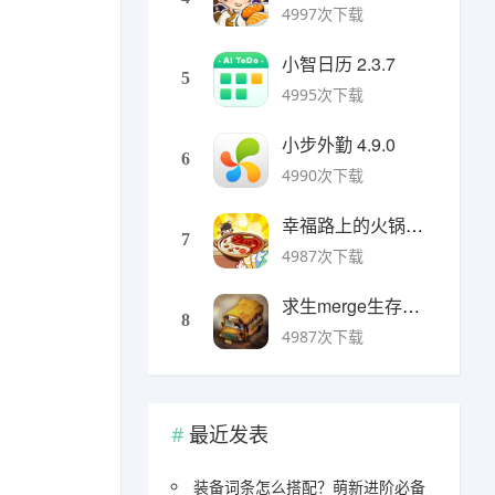
4997次下载
小智日历 2.3.7
5
4995次下载
小步外勤 4.9.0
6
4990次下载
幸福路上的火锅店官方版 v5.3.5安卓版
7
4987次下载
求生merge生存之地手机版 v1.48.0安卓版
8
4987次下载
最近发表
装备词条怎么搭配？萌新进阶必备