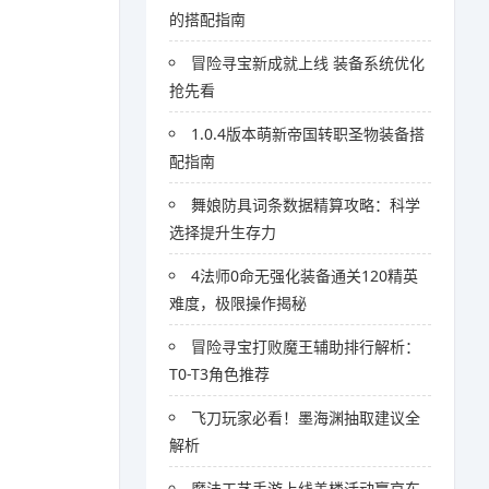
的搭配指南
冒险寻宝新成就上线 装备系统优化
抢先看
1.0.4版本萌新帝国转职圣物装备搭
配指南
舞娘防具词条数据精算攻略：科学
选择提升生存力
4法师0命无强化装备通关120精英
难度，极限操作揭秘
冒险寻宝打败魔王辅助排行解析：
T0-T3角色推荐
飞刀玩家必看！墨海渊抽取建议全
解析
魔法工艺手游上线盖楼活动赢京东