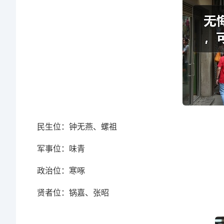
民生位：钟无燕、螺祖
军事位：味青
政治位：寒啄
贤者位：锅嘉、张昭