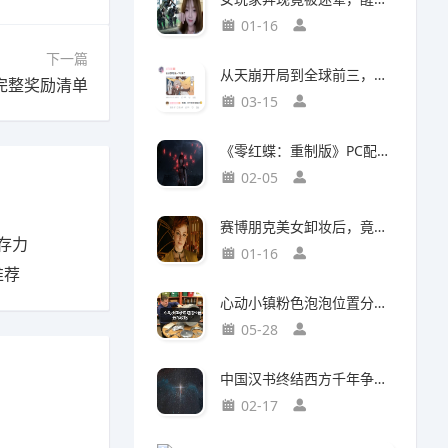
01-16
下一篇
从天崩开局到全球前三，这还是我认识的“少前2”？
完整奖励清单
03-15
《零红蝶：重制版》PC配置公开：推荐配置RTX2060 1080p/30帧
02-05
赛博朋克美女卸妆后，竟然比浓妆时更惊艳？
存力
01-16
推荐
心动小镇粉色泡泡位置分布攻略
05-28
中国汉书终结西方千年争吵：伯利恒之星是真实存在
02-17