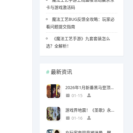
卡与游戏激活码
魔法工艺BUG反馈全攻略：玩家必
看问题提交指南
《魔法工艺手游》九套套装怎么
选？全解析！
最新资讯
2026年1月新番黑马登顶，竟然力压《咒术回战》拿下第一
01-15
游戏界地震！《圣歌》永久停服，《生化9》海报震撼亮相
01-16
女玩家奔现竟被迷晕，醒来后价值千万的游戏装备不翼而飞