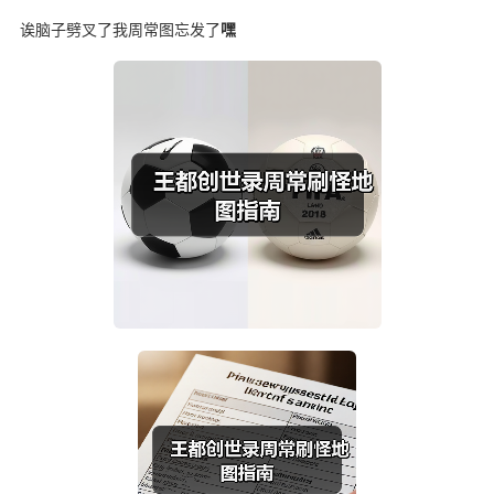
诶脑子劈叉了我周常图忘发了
嘿