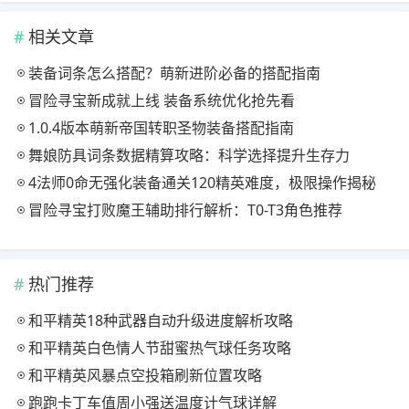
相关文章
装备词条怎么搭配？萌新进阶必备的搭配指南
冒险寻宝新成就上线 装备系统优化抢先看
1.0.4版本萌新帝国转职圣物装备搭配指南
舞娘防具词条数据精算攻略：科学选择提升生存力
4法师0命无强化装备通关120精英难度，极限操作揭秘
冒险寻宝打败魔王辅助排行解析：T0-T3角色推荐
热门推荐
和平精英18种武器自动升级进度解析攻略
和平精英白色情人节甜蜜热气球任务攻略
和平精英风暴点空投箱刷新位置攻略
跑跑卡丁车值周小强送温度计气球详解