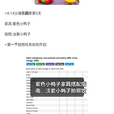
⭐8.14沙滩
乐园
季第5天
家具:紫色小鸭子
拍照:淡紫小鸭子
⭐第
一个
拍照任务如何开启: