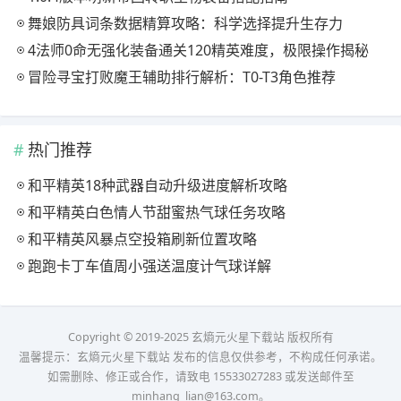
舞娘防具词条数据精算攻略：科学选择提升生存力
4法师0命无强化装备通关120精英难度，极限操作揭秘
冒险寻宝打败魔王辅助排行解析：T0-T3角色推荐
热门推荐
和平精英18种武器自动升级进度解析攻略
和平精英白色情人节甜蜜热气球任务攻略
和平精英风暴点空投箱刷新位置攻略
跑跑卡丁车值周小强送温度计气球详解
Copyright © 2019-2025 玄熵元火星下载站 版权所有
温馨提示：玄熵元火星下载站 发布的信息仅供参考，不构成任何承诺。
如需删除、修正或合作，请致电 15533027283 或发送邮件至
minhang_lian@163.com。