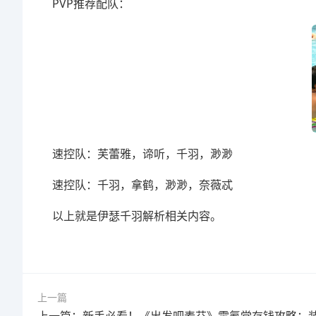
PVP推荐配队：
速控队：芙蕾雅，谛听，千羽，渺渺
速控队：千羽，拿鹤，渺渺，奈薇忒
以上就是伊瑟千羽解析相关内容。
上一篇