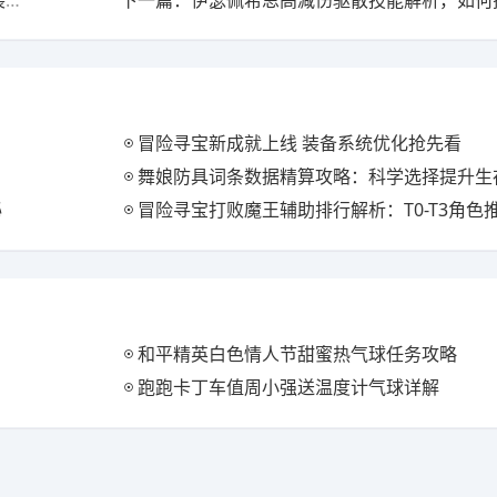
上一篇：新手必看！《出发吧麦芬》零氪党存钱攻略：装备、商店全解析
冒险寻宝新成就上线 装备系统优化抢先看
舞娘防具词条数据精算攻略：科学选择提升生
秘
冒险寻宝打败魔王辅助排行解析：T0-T3角色
和平精英白色情人节甜蜜热气球任务攻略
跑跑卡丁车值周小强送温度计气球详解