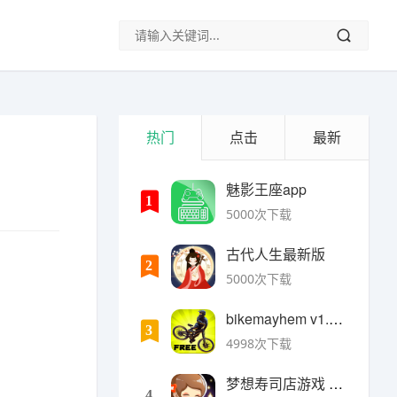
热门
点击
最新
魅影王座app
1
5000次下载
古代人生最新版
2
5000次下载
bikemayhem v1.6.2安卓版
3
4998次下载
梦想寿司店游戏 v4.14.1安卓版
4