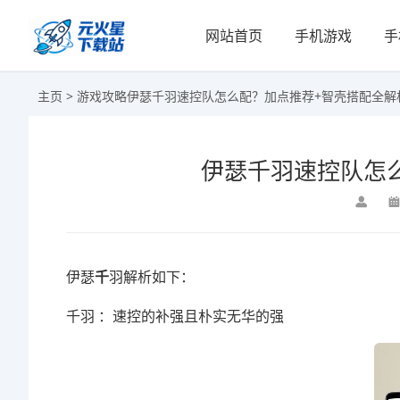
网站首页
手机游戏
手
主页
>
游戏攻略
伊瑟千羽速控队怎么配？加点推荐+智壳搭配全解
伊瑟千羽速控队怎
伊瑟
千
羽解析如下：
千羽 ：速控的补强且朴实无华的强