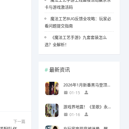
卡与游戏激活码
魔法工艺BUG反馈全攻略：玩家必
看问题提交指南
《魔法工艺手游》九套套装怎么
选？全解析！
最新资讯
2026年1月新番黑马登顶，竟然力压《咒术回战》拿下第一
01-15
游戏界地震！《圣歌》永久停服，《生化9》海报震撼亮相
01-16
下一篇
女玩家奔现竟被迷晕，醒来后价值千万的游戏装备不翼而飞