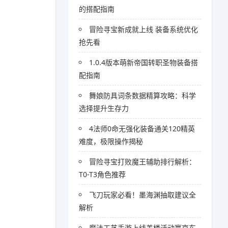
的搭配指南
冒险寻宝新成就上线 装备系统优化
抢先看
1.0.4版本萌新帝国转职圣物装备搭
配指南
舞娘防具词条数据精算攻略：科学
选择提升生存力
4法师0命无强化装备通关120精英
难度，极限操作揭秘
冒险寻宝打败魔王辅助排行解析：
T0-T3角色推荐
飞刀玩家必看！墨海渊抽取建议全
解析
魔法工艺手游上线盖楼活动赢京东