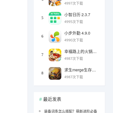
4997次下载
小智日历 2.3.7
5
4995次下载
小步外勤 4.9.0
6
4990次下载
幸福路上的火锅店官方版 v5.3.5安卓版
7
4987次下载
求生merge生存之地手机版 v1.48.0安卓版
8
4987次下载
最近发表
装备词条怎么搭配？萌新进阶必备