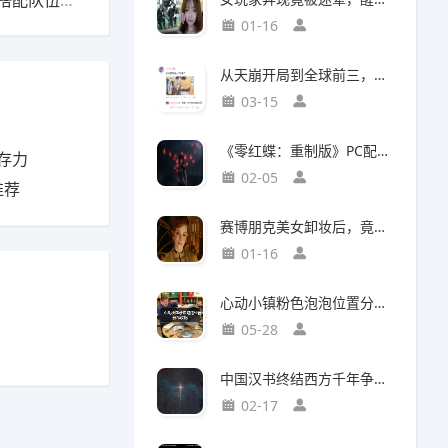
下一篇：伊瑟佩希思高减伤驱散技能解析，如何搭配队伍提升战力？
01-16
从天崩开局到全球前三，这还是我认识的“少前2”？
03-15
《零红蝶：重制版》PC配置公开：推荐配置RTX2060 1080p/30帧
存力
02-05
推荐
赛博朋克美女卸妆后，竟然比浓妆时更惊艳？
01-16
心动小镇粉色泡泡位置分布攻略
05-28
中国汉书终结西方千年争吵：伯利恒之星是真实存在
02-17