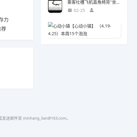
乘客吐槽飞机直角椅背"坐得浑身疼"!航司:座椅设计为飞行安全
02-25
存力
心动小镇
推荐
04-0
至 minhang_lian@163.com。