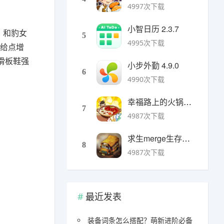
4997次下载
小智日历 2.3.7
，和豹女
5
4995次下载
以给点增
滑板鞋强
小步外勤 4.9.0
6
4990次下载
幸福路上的火锅店官方版 v5.3.5安卓版
7
4987次下载
求生merge生存之地手机版 v1.48.0安卓版
8
4987次下载
最近发表
装备词条怎么搭配？萌新进阶必备