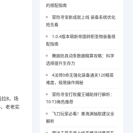
的搭配指南
冒险寻宝新成就上线 装备系统优化
抢先看
1.0.4版本萌新帝国转职圣物装备搭
配指南
舞娘防具词条数据精算攻略：科学
选择提升生存力
4法师0命无强化装备通关120精英
难度，极限操作揭秘
冒险寻宝打败魔王辅助排行解析：
拉8，场
T0-T3角色推荐
5，老老实
飞刀玩家必看！墨海渊抽取建议全
解析
魔法工艺手游上线盖楼活动赢京东