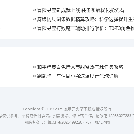
冒险寻宝新成就上线 装备系统优化抢先看
舞娘防具词条数据精算攻略：科学选择提升生
秘
冒险寻宝打败魔王辅助排行解析：T0-T3角色
和平精英白色情人节甜蜜热气球任务攻略
跑跑卡丁车值周小强送温度计气球详解
Copyright © 2019-2025 玄熵元火星下载站 版权所有
考，不构成任何承诺。如需删除、修正或合作，请致电 15533027283 或发送邮件
网站备案号：
鲁ICP备2025199220号-87
XML地图