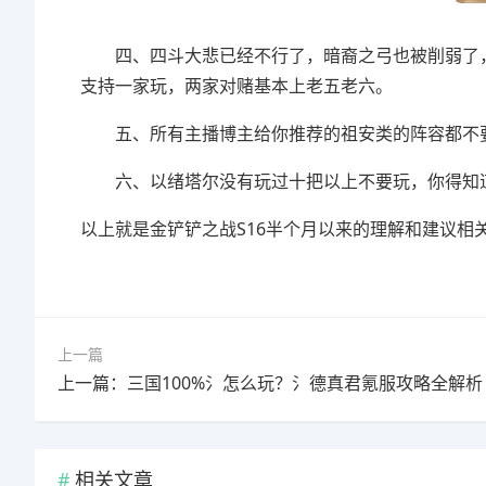
四、四斗大悲已经不行了，暗裔之弓也被削弱了，
支持一家玩，两家对赌基本上老五老六。
五、所有主播博主给你推荐的祖安类的阵容都不
六、以绪塔尔没有玩过十把以上不要玩，你得知道
以上就是金铲铲之战S16半个月以来的理解和建议相
上一篇
上一篇：三国100%氵怎么玩？氵德真君氪服攻略全解析
相关文章