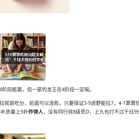
阶段能赢，但一星的龙王在4阶段一定输。
吃分，前面可以连败，只要保证3-9进野能拉7，4-1算算钱
补质量上9补
炸弹人
，没有同行就8级死D，上九也打不过千珏9