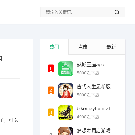
热门
点击
最新
南
魅影王座app
1
5000次下载
古代人生最新版
2
5000次下载
bikemayhem v1.6.2安卓版
3
4998次下载
子，可以
梦想寿司店游戏 v4.14.1安卓版
4