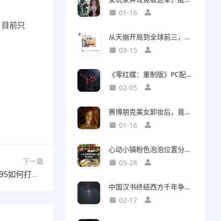
01-16
，目前只
从天崩开局到全球前三，这还是我认识的“少前2”？
03-15
《零红蝶：重制版》PC配置公开：推荐配置RTX2060 1080p/30帧
02-05
赛博朋克美女卸妆后，竟然比浓妆时更惊艳？
01-16
心动小镇粉色泡泡位置分布攻略
下一篇
05-28
下一篇：金铲铲之战新晋T0阵容解析：比尔艾欧95如何打造超高上限？
中国汉书终结西方千年争吵：伯利恒之星是真实存在
02-17