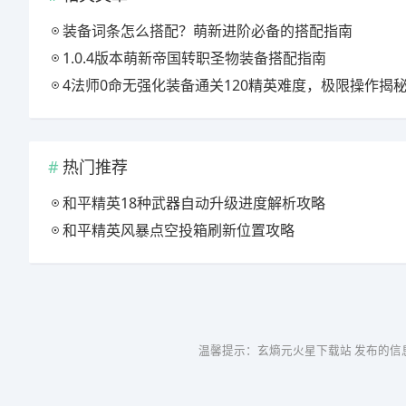
装备词条怎么搭配？萌新进阶必备的搭配指南
1.0.4版本萌新帝国转职圣物装备搭配指南
4法师0命无强化装备通关120精英难度，极限操作揭
热门推荐
和平精英18种武器自动升级进度解析攻略
和平精英风暴点空投箱刷新位置攻略
温馨提示：玄熵元火星下载站 发布的信息仅供参