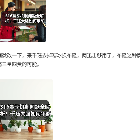
微改一下，来千珏去掉寒冰换布隆，两迅击够用了，布隆这种
高三星四费的可能。