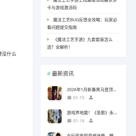
卡与游戏激活码
魔法工艺BUG反馈全攻略：玩家必
看问题提交指南
《魔法工艺手游》九套套装怎么
选？全解析！
牌没什么
最新资讯
2026年1月新番黑马登顶，竟然力压《咒术回战》拿下第一
01-15
游戏界地震！《圣歌》永久停服，《生化9》海报震撼亮相
01-16
女玩家奔现竟被迷晕，醒来后价值千万的游戏装备不翼而飞