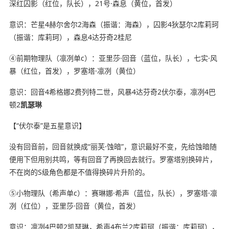
深红囚影（红位，队长），21号·森息（黄位，首发）
意识：芒星4赫尔舍尔2海森（振谐：海森），囚影4狄瑟尔2库莉珂
（振谐：库莉珂），森息4达芬奇2桂尼
④前期物理队（凛冽单c）：亚里莎·回音（蓝位，队长），七实·风
暴（红位，首发），罗塞塔·凛冽（黄位）
意识：回音4希格娜2费列特二世，风暴4达芬奇2伏尔泰，凛冽4巴
顿2
凯瑟琳
【“伏尔泰”是五星意识】
没有回音前，回音就换成“丽芙·蚀暗”，意识最好不变，先给蚀暗随
便用下但用别共鸣，等有回音了再换回去就行。罗塞塔别换碎片，
不在岗的S级角色都是不值得换碎片升阶的。
⑤小物理队（希声单c）：赛琳娜·希声（蓝位，队长），罗塞塔·凛
冽（红位），亚里莎·回音（黄位，首发）
意识：凛冽4巴顿2凯瑟琳，希声4布兰2库莉珂（振谐：库莉珂），