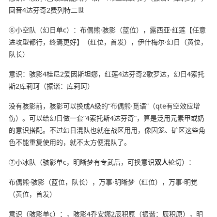
回音4达芬奇2费列特二世
⑥小空队（幻日单c）：布偶熊·骇影（蓝位），露西亚·红莲【任意
进攻型都行，终焉更好】（红位，首发），伊什梅尔·幻日（黄位，
队长）
意识：骇影4桂尼2爱因斯坦娜，红莲4达芬奇2歌罗达，幻日4索托
斯2库莉珂（振谐：库莉珂）
没有骇影前，骇影可以换成A级的“布偶熊·觅语”（qte有空效应增
伤）。可以给幻日做一套“4索托斯4达芬奇”，算是泛用元素甲或奶
的意识搭配。不过幻日混队也就在战区用用，像囚笼、矿区这些角
色不能重复使用的，就不太方便混队了。
⑦小冰队（骇影单c，明晰梦有专武后，可换意识
双人
轮切）：
布偶熊·骇影（蓝位，队长），万事·明晰梦（红位），万事·明觉
（黄位，首发）
意识（骇影单c）：，骇影4乔安娜2辰积原（振谐：辰积原），明