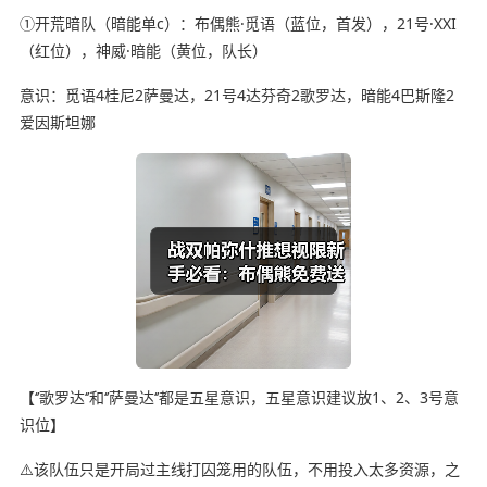
①开荒暗队（暗能单c）：布偶熊·觅语（蓝位，首发），21号·XXI
（红位），神威·暗能（黄位，队长）
意识：觅语4桂尼2萨曼达，21号4达芬奇2歌罗达，暗能4巴斯隆2
爱因斯坦娜
【‘’歌罗达‘’和‘’萨曼达‘’都是五星意识，五星意识建议放1、2、3号意
识位】
⚠️该队伍只是开局过主线打囚笼用的队伍，不用投入太多资源，之