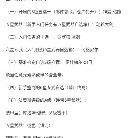
（一）开局的S级五选一（邮件领取，仓库打开）：神威·暗能
五星武器（新手入门任务有五星武器自选箱）：动轮大剑
（二）入门任务的十选一：罗塞塔·凛冽
六星专武（入门任务6星武器自选箱）：冈格尼尔
（三）基准检定自选S级推荐： 伊什梅尔·幻日
能当任意元素奶或甲的含金量。
（四）新手签到的6星专武自选（截止终焉）
（五）法奥斯评级的A级（连带5星武器）：
装甲型：库洛姆·弧光（A级雷甲）
五星武器：褪色（镰刀）
辅助型：万事·明觉（A级冰奶）