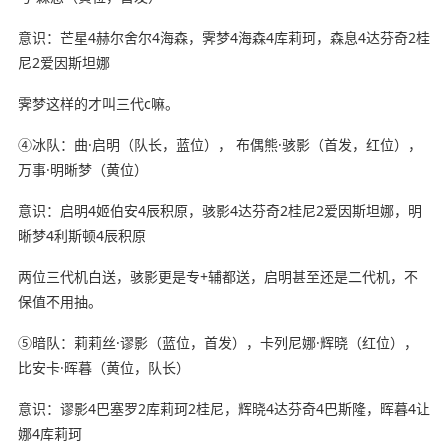
意识：芒星4赫尔舍尔4海森，霁梦4海森4库莉珂，森息4达芬奇2桂
尼2爱因斯坦娜
霁梦这样的才叫三代c嘛。
④冰队：曲·启明（队长，蓝位）， 布偶熊·骇影（首发，红位），
万事·明晰梦（黄位）
意识：启明4姬伯安4辰积原，骇影4达芬奇2桂尼2爱因斯坦娜，明
晰梦4利斯顿4辰积原
两位三代机白送，骇影更是专+辅都送，启明甚至还是二代机，不
保值不用抽。
⑤暗队：莉莉丝·谬影（蓝位，首发），卡列尼娜·辉晓（红位），
比安卡·晖暮（黄位，队长）
意识：谬影4巴塞罗2库莉珂2桂尼，辉晓4达芬奇4巴斯隆，晖暮4让
娜4库莉珂