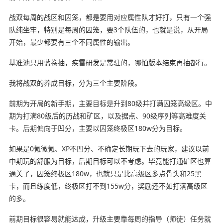
战双每周的战区和囚笼，都是要用对应属性队才好打，只有一个强
队纯坐牢，特别是每周的囚笼，要3个队伍的，也就是说，从开局
开始，最少都要有三个不同属性的输出。
基准池只用蓝卷抽，疾雷研发是常驻的，哪怕版本结束再抽都行。
我将战双的养成目标，分为三个主要阶段。
前期为开局的新手期，主要目标是升到80级并打满囚笼高级区。中
期为打满80级后的历战和矿区，以及据点、90级序列等高难度关
卡。后期偏向于凹分，主要以囚笼终极区180w分为目标。
如果是0氪微氪、XP不凹分、不确定长期玩下去的玩家，建议以前
中期玩的舒服为目标，后期目标可以不考虑。毕竟能打通矿区也算
通关了，囚笼终极区180w，也就只是比高级区多点骨头和25黑
卡，而且练度低，终极区打不到155w分，奖励还不如打满高级区
的多。
前期目标很容易就能达成，升级主要靠每周的指导（师徒）任务就