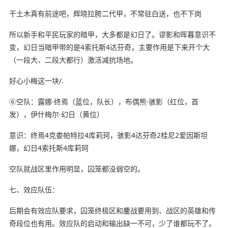
干土木真有前途吧，辉晓拉胯二代甲，不常驻白送，也不下岗
所以新手和平民玩家的暗甲，大多都是幻日了。谬影和晖暮意识不
变，幻日当暗甲带的是4索托斯4达芬奇，主要作用是下来开个大
（一段大、二段大都行）激活减抗场地。
好心小梅这一块/.
⑥空队：露娜·终焉（蓝位，队长），布偶熊·骇影（红位，首
发），伊什梅尔·幻日（黄位）
意识：终焉4克娄帕特拉4库莉珂，骇影4达芬奇2桂尼2爱因斯坦
娜，幻日4索托斯4库莉珂
空队就战区里作用明显，囚笼都没弱空的。
七、效应队伍：
后期会有效应队要求，囚笼终极区和鏖战要用到、战区的英雄和传
奇段位也有用。效应队的启动和输出缺一不可，少了谁都玩不了。