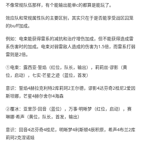
不像常规队伍那样，有个能输出能单c的都算是能玩了。
效应队和常规属性队的主要区别，其实只在于是否能享受战区囚笼
的buff加成。
例如：电束能获得雷系的减抗和治疗增伤加成，但不能获得造成雷
系伤害时的加成。电束对弱雷敌人造成的伤害为1.5倍，而雷系打弱
雷则是2倍。
①电束：露西亚·誓焰（红位，队长，输出），莉莉丝·谬影（黄
位，启动），七实·芒星之迹（蓝位，首发）
意识：誓焰4赫拉克利特2库莉珂2王尔德，谬影4达芬奇2桂尼2爱因
斯坦娜，芒星4赫尔舍尔4海森
②覆冰：亚里莎·回音（蓝位），万事·明晰梦（红位，启动），赛
琳娜·希声（黄位，队长，首发，输出）
意识：回音4达芬奇4桂尼，明晰梦4利斯顿4辰积原，希声4布兰2库
莉珂2克涅诺娃