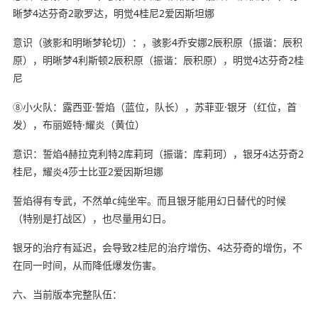
晰梦4达芬奇2歌罗达，明觉4桂尼2爱因斯坦娜
意识（骇影和明晰梦轮切）：，骇影4乔安娜2辰积原（振谐：辰积
原），明晰梦4利斯顿2辰积原（振谐：辰积原），明觉4达芬奇2桂
尼
⑧小火队：露西亚·誓焰（蓝位，队长），苏菲亚·银牙（红位，首
发），布丽姬特·耀炎（黄位）
意识：誓焰4赫拉克利特2库莉珂（振谐：库莉珂），银牙4达芬奇2
桂尼，耀炎4莎士比亚2爱因斯坦娜
誓焰得有专武，不然单c纯坐牢。而且银牙能用幻日替代的时候
（特别是打战区），也尽量用幻日。
银牙的治疗有延迟，会导致2桂尼的治疗增伤、4达芬奇的增伤，不
在同一时间，从而降低爆发伤害。
六、当前版本完整队伍：