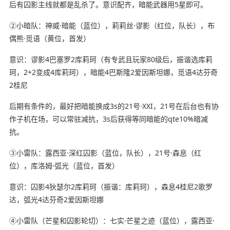
后有囚影主线就都是乱杀了。意识配齐，暗能武器用5星即可。
②小暗队：神威·暗能（蓝位），莉莉丝·谬影（红位，队长），布
偶熊·觅语（黄位，首发）
意识：谬影4巴塞罗2库莉珂（有专武且玩家80级后，振谐选库莉
珂，2+2变成4库莉珂），暗能4巴斯隆2爱因斯坦娜，觅语4达芬奇
2桂尼
后期有条件的，最好把暗能换成3s的21号·XXI，21号在后台也有协
作子机在场，可以常驻减抗，3s后获得等同暗能的qte10%暗减
抗。
③小雷队：露西亚·深红囚影（蓝位，队长），21号·森息（红
位），库洛姆·弧光（蓝位，首发）
意识：囚影4狄瑟尔2库莉珂（振谐：库莉珂），森息4桂尼2歌罗
达，弧光4达芬奇2爱因斯坦娜
④小雷队（芒星和囚影轮切）：七实·芒星之迹（蓝位），露西亚·