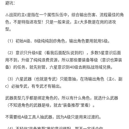
️避坑️：
⚠️战双的主c是指在一个属性队伍中，综合输出伤害、流程最佳的角
色，不是特指进攻型！只是一般来说，主c大多数是在岗的进攻
型。
（1）初始A级、B级纯纯刮痧角色，输出角色要用就用S级。
（2）意识只升级6星（看我后面配队说到的），多数5星意识后面
用不到，升级了纯纯浪费资源，所以那些要装备等级（意识也算装
备）的任务，就先别管，六星意识到40级去刷拟战场域兑换。
（3）六星武器（也就是专武）只能靠抽，在场输出角色（主c、副
c）必抽专武，有专武才有输出。
武器类型几乎都是绑定角色的，所以有什么角色，就选什么武器
（不知道角色的武器是啥，就去“装备推荐”里看）。
不需要给A级工具人抽武器，因为A级只是用来过渡的。
（4）不轻信“装备推荐”里的意识搭配，那不一定适合你。