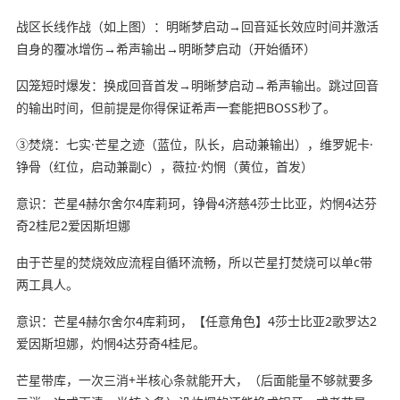
战区长线作战（如上图）：明晰梦启动→回音延长效应时间并激活
自身的覆冰增伤→希声输出→明晰梦启动（开始循环）
囚笼短时爆发：换成回音首发→明晰梦启动→希声输出。跳过回音
的输出时间，但前提是你得保证希声一套能把BOSS秒了。
③焚烧：七实·芒星之迹（蓝位，队长，启动兼输出），维罗妮卡·
铮骨（红位，启动兼副c），薇拉·灼惘（黄位，首发）
意识：芒星4赫尔舍尔4库莉珂，铮骨4济慈4莎士比亚，灼惘4达芬
奇2桂尼2爱因斯坦娜
由于芒星的焚烧效应流程自循环流畅，所以芒星打焚烧可以单c带
两工具人。
意识：芒星4赫尔舍尔4库莉珂，【任意角色】4莎士比亚2歌罗达2
爱因斯坦娜，灼惘4达芬奇4桂尼。
芒星带库，一次三消+半核心条就能开大，（后面能量不够就要多