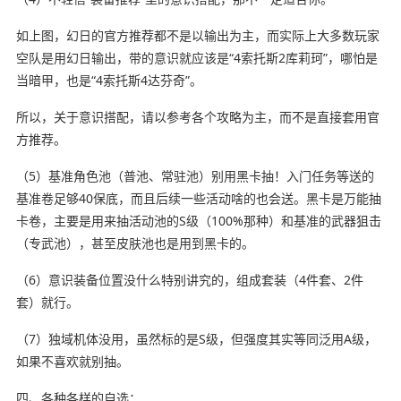
如上图，幻日的官方推荐都不是以输出为主，而实际上大多数玩家
空队是用幻日输出，带的意识就应该是“4索托斯2库莉珂”，哪怕是
当暗甲，也是“4索托斯4达芬奇”。
所以，关于意识搭配，请以参考各个攻略为主，而不是直接套用官
方推荐。
（5）基准角色池（普池、常驻池）别用黑卡抽！入门任务等送的
基准卷足够40保底，而且后续一些活动啥的也会送。黑卡是万能抽
卡卷，主要是用来抽活动池的S级（100%那种）和基准的武器狙击
（专武池），甚至皮肤池也是用到黑卡的。
（6）意识装备位置没什么特别讲究的，组成套装（4件套、2件
套）就行。
（7）独域机体没用，虽然标的是S级，但强度其实等同泛用A级，
如果不喜欢就别抽。
四、各种各样的自选：