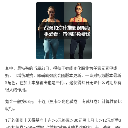
其中，最特殊的当属幻日，得益于她能变化职业为任意元素甲或
奶，且增伤减抗，即辅助强度会随版本更新，一直对标为版本最新
S角色，在加上本身输出也是三代c，这使得幻日无论什么时期都有
很大的作用。
氪金一般按68元＝十连（黑卡＞角色黄卷＝专武红卷）计算性价比
就行。
1元的签到十天得基准十连＞6元终焉＞30元黑卡月卡＞12元新手3
日5抽黄卷＞68元凭据（“凭据”就是其他游戏的大月卡、战令、通行