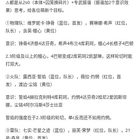
⚠️都是从2s0（本体+囚笼换碎片）+专武振谐（振谐加2个意识效
果）思考，给各位萌新个目标。
①物理队：维罗妮卡·铮骨（蓝位，首发），赛琳娜·希声（红位，
队长），含英·檀心（黄位）
意识：铮骨4济慈4达芬奇，希声4布兰4库莉珂，檀心4长梧子4巴顿
2.3阶级及以上的檀心，4巴顿变成2库莉珂2凯瑟琳，这样轮切时能
打双大。
②火队：露西亚·誓焰（蓝位，队长），薇拉·灼惘（红位，首
发），渡边·尘铭（黄位）
意识：誓焰4赫拉克利特4库莉珂，灼惘4达芬奇2桂尼2爱因斯坦
娜，尘铭4阿尔冯斯4莎士比亚
誓焰的强度在于2.3阶级的轮切，单c反而还不如用灼惘。
③雷队：七实·芒星之迹（蓝位），丽芙·霁梦（红位，队长），21
号·森息（黄位，首发）