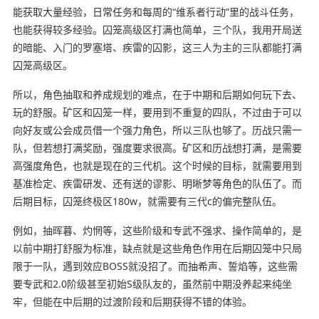
能获取大量经验，日常任务和每周的“维系者行动”里的战斗任务，
也能获得较多经验。囚笼高级区打满也简单，三个队，我用开局送
的暗能、入门的罗塞塔、疾雷的囚影，这三人为主的三队都能打满
囚笼高级区。
所以，角色抽取和养成规划的难点，在于中期和后期如何玩下去、
玩的舒服。矿区和囚笼一样，要用到不重复的四队，不过由于可以
向好友或公会成员借一个强力角色，所以三队也够了。历战只需一
队，但若想打满奖励，强度要求很高。矿区和历战想打满，是需要
高强度角色，也就是现在的三代机。这个时候的目标，就需要用到
基准检定、疾雷研发、还有送的谬影、明晰梦等角色的队伍了。而
后期目标，囚笼终极区180w，就需要有三代c的偏完整队伍。
例如，抽晖暮、灼惘等，这些阶级和专武不强求、操作简单的，是
以前中期打舒服为标准，缺点就是这些角色作用在后期囚笼中只局
限于一队，遇到效应BOSS就没招了。而抽希声、誓焰等，这些需
要专武和2.0阶级甚至初始S级队友的，虽然前中期没养起来纯坐
牢，但能在中后期的过渡阶段和后期获得不错的体验。