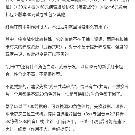
证）＞30元凭据＞68元疾雷进阶协议（疾雷战令）＞版本6元黄卷
礼包＞版本30元黄卷礼包＞其他
终焉在前中期作用很大，不过后期就显得没那么有用了。
其中，疾雷战令比较特殊，它的价值不在于抽卡资源，而是有和抽
卡有关的养成资源（武器共鸣），对于不急于提升养成度、强度的
玩家来说，疾雷战令是可以不买的。
“月卡”中还有什么角色血清、武器研发，以及48元的新手月卡组
合，性价比不高，不是很推荐。
不氪凭据的，建议先换“武器共鸣碎片”，给已有主c共鸣，不然换碎
片一个月都换不满20角色碎片，怕是等换到3s时角色都下岗了。
氪了68甚至+30凭据的，可以换满20角色碎片，先换骇影、谬影、
明晰梦这三位三代机。碎片自选推荐回音（3s+专回音＝2.3铮骨，
3s铮骨＞3s回音）或 尘铭（目前火甲，不过四代机后可能光速下
岗）、终焉（作用不大，单纯提伤）。