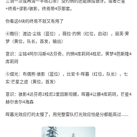
三消一次或再清一半核心条）没灼惘的还能换成银牙。或者芒星
+终焉+谬影/骇影，终焉带4莎那套。
你看这6块的终焉不就又有用了
④黯衍：渡边·尘铭（蓝位），薇拉·灼惘（红位，启动），丽芙·霁
梦（黄位，队长，首发，输出）
意识：尘铭4阿尔冯斯4达芬奇，灼惘4库莉珂4桂尼，霁梦4芭斯隆4
库莉珂
⑤熠光：布偶熊·骇影（蓝位），比安卡·晖暮（红位，队长），七
实·芒星之迹（黄位，首发）
意识：骇影4达芬奇2桂尼2爱因斯坦娜，晖暮4让娜4库莉珂，芒星4
赫尔舍尔4海森
晖暮光效应打的太慢了，用完整雷队打光效应怕是分都能高过......