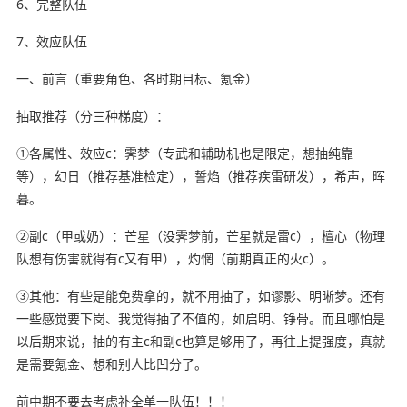
6、完整队伍
7、效应队伍
一、前言（重要角色、各时期目标、氪金）
抽取推荐（分三种梯度）：
①各属性、效应c：霁梦（专武和辅助机也是限定，想抽纯靠
等），幻日（推荐基准检定），誓焰（推荐疾雷研发），希声，晖
暮。
②副c（甲或奶）：芒星（没霁梦前，芒星就是雷c），檀心（物理
队想有伤害就得有c又有甲），灼惘（前期真正的火c）。
③其他：有些是能免费拿的，就不用抽了，如谬影、明晰梦。还有
一些感觉要下岗、我觉得抽了不值的，如启明、铮骨。而且哪怕是
以后期来说，抽的有主c和副c也算是够用了，再往上提强度，真就
是需要氪金、想和别人比凹分了。
前中期不要去考虑补全单一队伍！！！