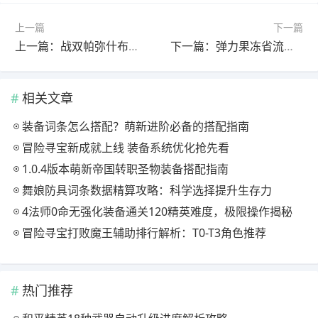
上一篇
下一篇
上一篇：战双帕弥什布偶熊·骇影新手怎么玩？上手攻略全解析
下一篇：弹力果冻省流到底有多强？伤害对比与培养攻略
相关文章
装备词条怎么搭配？萌新进阶必备的搭配指南
冒险寻宝新成就上线 装备系统优化抢先看
1.0.4版本萌新帝国转职圣物装备搭配指南
舞娘防具词条数据精算攻略：科学选择提升生存力
4法师0命无强化装备通关120精英难度，极限操作揭秘
冒险寻宝打败魔王辅助排行解析：T0-T3角色推荐
热门推荐