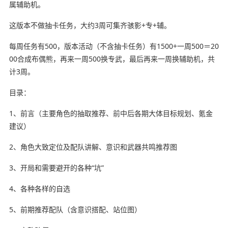
属辅助机。
这版本不做抽卡任务，大约3周可集齐骇影+专+辅。
每周任务有500，版本活动（不含抽卡任务）有1500+一周500＝20
00合成布偶熊，再来一周500换专武，最后再来一周换辅助机，共
计3周。
目录：
1、前言（主要角色的抽取推荐、前中后各期大体目标规划、氪金
建议）
2、角色大致定位及配队讲解、意识和武器共鸣推荐图
3、开局和需要避开的各种“坑”
4、各种各样的自选
5、前期推荐配队（含意识搭配、站位图）