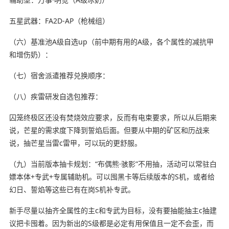
五星武器：FA2D-AP（枪械组）
（六）基准池A级自选up（前中期有用的A级，各个属性的减抗甲
和增伤奶）：
（七）宿舍派遣推荐兑换顺序：
（八）疾雷研发自选包推荐：
囚笼终极区还没有焚烧效应要求，反而有电束要求，所以从后期来
说，芒星的需求度下降到誓焰后面。但要从中期的矿区和历战来
说，抽芒星当雷c雷甲，可以玩的更舒服。
（九）当前版本抽卡规划：“布偶熊·骇影”不用抽，活动可以常驻白
嫖本体+专武+专属辅助机。可以囤黑卡等后续版本的S机，或者给
幻日、誓焰等这些已有在岗S机补专武。
新手尽量以抽齐全属性的主c和专武为目标，没有要抽能抽主c抽建
议把卡囤着。因为新出的S级都是必定有用保值且一定不会歪，而