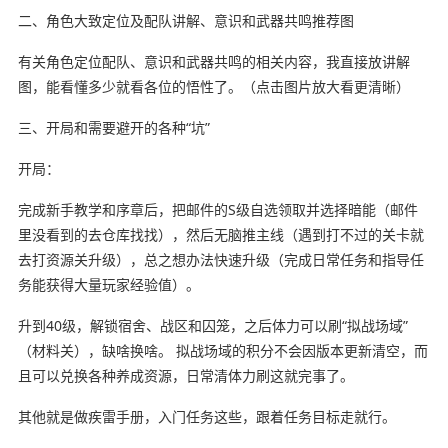
二、角色大致定位及配队讲解、意识和武器共鸣推荐图
有关角色定位配队、意识和武器共鸣的相关内容，我直接放讲解
图，能看懂多少就看各位的悟性了。（点击图片放大看更清晰）
三、开局和需要避开的各种“坑”
开局：
完成新手教学和序章后，把邮件的S级自选领取并选择暗能（邮件
里没看到的去仓库找找），然后无脑推主线（遇到打不过的关卡就
去打资源关升级），总之想办法快速升级（完成日常任务和指导任
务能获得大量玩家经验值）。
升到40级，解锁宿舍、战区和囚笼，之后体力可以刷“拟战场域”
（材料关），缺啥换啥。 拟战场域的积分不会因版本更新清空，而
且可以兑换各种养成资源，日常清体力刷这就完事了。
其他就是做疾雷手册，入门任务这些，跟着任务目标走就行。