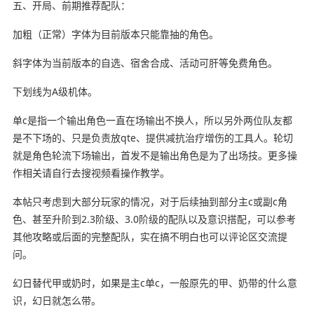
五、开局、前期推荐配队：
加粗（正常）字体为目前版本只能靠抽的角色。
斜字体为当前版本的自选、宿舍合成、活动可肝等免费角色。
下划线为A级机体。
单c是指一个输出角色一直在场输出不换人，所以另外两位队友都
是不下场的、只是负责放qte、提供减抗治疗增伤的工具人。轮切
就是角色轮流下场输出，首发不是输出角色是为了出场技。更多操
作相关请自行去搜视频看操作教学。
本帖只考虑到大部分玩家的情况，对于后续抽到部分主c或副c角
色、甚至升阶到2.3阶级、3.0阶级的配队以及意识搭配，可以参考
其他攻略或后面的完整配队，实在搞不明白也可以评论区交流提
问。
幻日替代甲或奶时，如果是主c单c，一般原先的甲、奶带的什么意
识，幻日就怎么带。