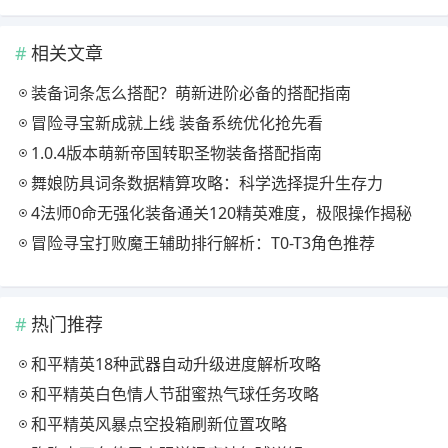
相关文章
装备词条怎么搭配？萌新进阶必备的搭配指南
冒险寻宝新成就上线 装备系统优化抢先看
1.0.4版本萌新帝国转职圣物装备搭配指南
舞娘防具词条数据精算攻略：科学选择提升生存力
4法师0命无强化装备通关120精英难度，极限操作揭秘
冒险寻宝打败魔王辅助排行解析：T0-T3角色推荐
热门推荐
和平精英18种武器自动升级进度解析攻略
和平精英白色情人节甜蜜热气球任务攻略
和平精英风暴点空投箱刷新位置攻略