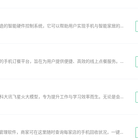
MosHome app原名公牛智家是公牛集团全力打造的智能硬件控制系统，它可以帮助用户实现手机与智能家居的良好交互，让用户即使在千里之外也可以随时随地进行智能电器的管理，提供更加安全、舒适、节能、高效的家居生活，尤其是家中有老人小孩的更需要智能家居管理...
麦当劳App是一款由麦当劳（金拱门）官方推出的手机订餐平台，旨在为用户提供便捷、高效的线上点餐服务。用户可以通过App浏览附近餐厅菜单，支持外卖配送和到店自取两种模式，满足不同场景需求。麦当劳App集线上点单、到点取餐、甜品站、麦咖啡...
讯飞听见App是一款随身AI语音记录助手，搭载科大讯飞星火大模型，专为提升工作与学习效率而生。无论是会议、演讲、采访还是课堂学习，用户只需开启录音，即可实时转文字、精准翻译多语种，支持重点标记、图片插入、批注记录等多维度辅助功能...
机大侠回收商版app是专门为手机回收店定制的管理软件，商家可在这里随时查询每家店的手机回收状况，一键查询质检、价钱以及回收流程，让商家的工作流程更顺畅。机侠客回收商版容许店家自定利润率，让商家根据自己的情况与需求灵活调整盈利，完成利益最大化...