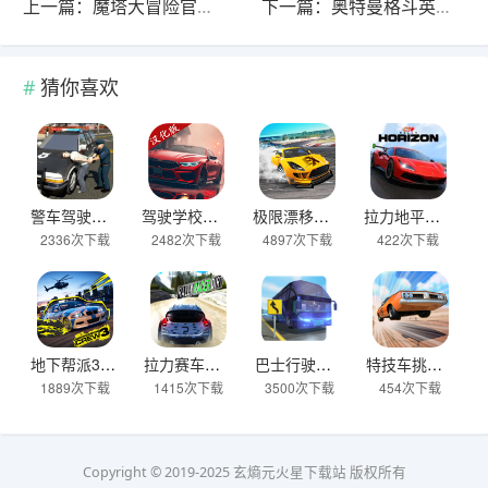
上一篇：魔塔大冒险官方正版 v4.1.0安卓版
下一篇：奥特曼格斗英雄手机版(Ultraman：Fighting Heroes) v6.0.0安卓版
猜你喜欢
警车驾驶模拟器官方正版 v2.6安卓版
驾驶学校模拟汉化版(Driving School sim) v13.4安卓版
极限漂移与氮气赛车手游 v0.0.45安卓版
拉力地平线汉化版 v2.5.10安卓版
2336次下载
2482次下载
4897次下载
422次下载
地下帮派3 v2.2安卓版
拉力赛车越野官方版 v2.6.7安卓版
巴士行驶模拟器官方版 v5.06.0安卓版
特技车挑战赛3官方版(StuntCar3) v4.07安卓版
1889次下载
1415次下载
3500次下载
454次下载
Copyright © 2019-2025 玄熵元火星下载站 版权所有