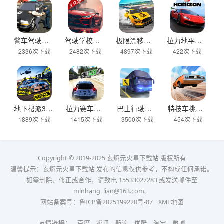
警车驾驶模拟器官方正版 v2.6安卓版
驾驶学校模拟汉化版(Driving School sim) v13.4安卓版
极限漂移与氮气赛车手游 v0.0.45安卓版
拉力地平线汉化版 v2.5.10安卓版
2336次下载
2482次下载
4897次下载
422次下载
地下帮派3 v2.2安卓版
拉力赛车越野官方版 v2.6.7安卓版
巴士行驶模拟器官方版 v5.06.0安卓版
特技车挑战赛3官方版(StuntCar3) v4.07安卓版
1889次下载
1415次下载
3500次下载
454次下载
Copyright © 2019-2025 玄熵元火星下载站 版权所有
温馨提示：玄熵元火星下载站 发布的信息仅供参考，不构成任何承诺。
如需删除、修正或合作，请致电 15533027283 或发送邮件至
minhang_lian@163.com。
网站备案号：
鲁ICP备2025199220号-87
XML地图
友情链接：
百度
腾讯
新浪
优酷
淘宝
微博