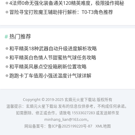
4法师0命无强化装备通关120精英难度，极限操作揭秘
冒险寻宝打败魔王辅助排行解析：T0-T3角色推荐
热门推荐
和平精英18种武器自动升级进度解析攻略
和平精英白色情人节甜蜜热气球任务攻略
和平精英风暴点空投箱刷新位置攻略
跑跑卡丁车值周小强送温度计气球详解
Copyright © 2019-2025 玄熵元火星下载站 版权所有
温馨提示：玄熵元火星下载站 发布的信息仅供参考，不构成任何承诺。
如需删除、修正或合作，请致电 15533027283 或发送邮件至
minhang_lian@163.com。
网站备案号：
鲁ICP备2025199220号-87
XML地图