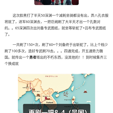
这次脸黑打了半天50深渊一个减耗坐骑都没有出，弄八孔衣服
将就了，进军60深渊去，一把巨阙刷了大半天才出一个孔数对
的。。65深渊四次出刘备专武图纸，就坐等斩蛇了+吕布专武图纸
了。
一共刷了150+次，刷了60+个刘备终于出斩蛇了，比上个档少
刷了100多次，造好专武刷70去。。。四通完成，开五通势力魏
国。就传出一个
勇者
塔出的不朽东西，没其他的！！到时候集齐三
个换成就