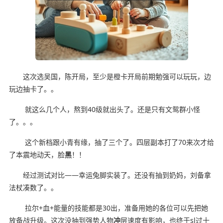
这次选吴国，陈开局，至少是橙卡开局前期勉强可以玩玩，边
玩边抽卡了。。
就这么几个人，熬到40级就出头了。还是只有文鸳群小怪
了。。。
这个新档跟小青有缘，抽了三个了。四层副本打了70来次才给
了本震地动天，脸
黑
！！
经过测试对比——幸运兔脚实装了。还没有抽到奶妈，刘备拿
法杖凑数了。。
拉尔+血+能量的技能都是30出，准备用她的各位可以先把她
放备战升级。这次没抽到强势人物
冲
层速度有影响，也终于sl过十