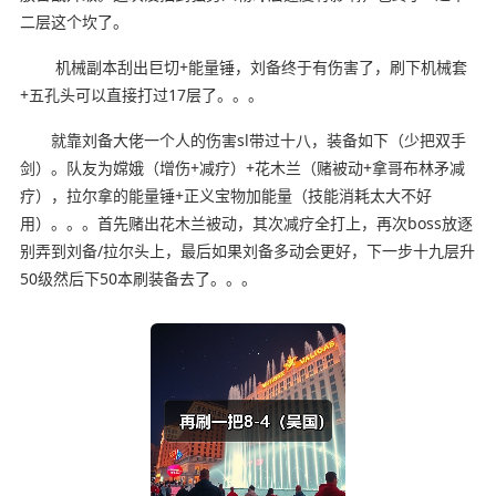
二层这个坎了。
机械副本刮出巨切+能量锤，刘备终于有伤害了，刷下机械套
+五孔头可以直接打过17层了。。。
就靠刘备大佬一个人的伤害sl带过十八，装备如下（少把双手
剑）。队友为嫦娥（增伤+减疗）+花木兰（赌被动+拿哥布林矛减
疗），拉尔拿的能量锤+正义宝物加能量（技能消耗太大不好
用）。。。首先赌出花木兰被动，其次减疗全打上，再次boss放逐
别弄到刘备/拉尔头上，最后如果刘备多动会更好，下一步十九层升
50级然后下50本刷装备去了。。。