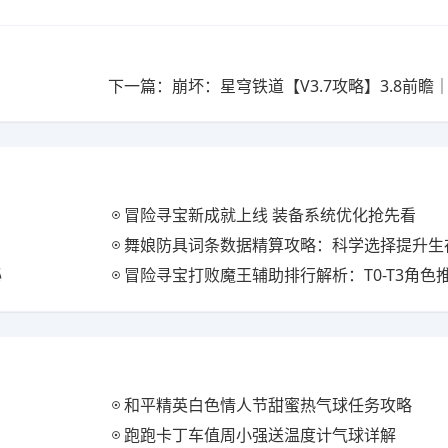
冒险寻宝新成就上线 装备系统优化抢先看
舞娘防具词条数据精算攻略：科学选择提升生
秘
冒险寻宝打败魔王辅助排行解析：T0-T3角色
和平精英白色情人节甜蜜热气球任务攻略
跑跑卡丁车值周小强送温度计气球详解