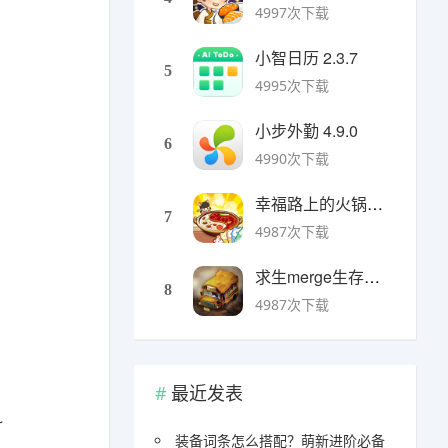
4997次下载
小智日历 2.3.7
5
4995次下载
小步外勤 4.9.0
6
4990次下载
幸福路上的火锅店官方版 v5.3.5安卓版
7
4987次下载
求生merge生存之地手机版 v1.48.0安卓版
8
4987次下载
最近发表
~
装备词条怎么搭配？萌新进阶必备