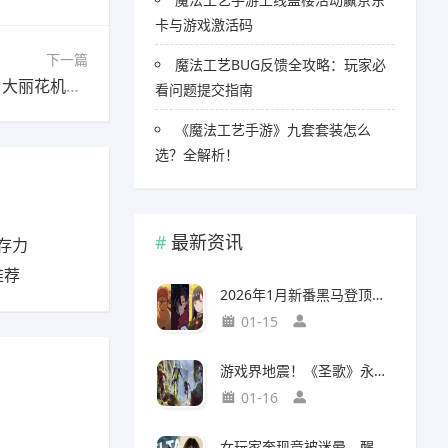
卡与游戏激活码
下一篇
魔法工艺BUG反馈全攻略：玩家必
下一篇：崩坏：星穹铁道【V3.7攻略】3.8前瞻｜大丽花机制简析，主线剧情预告
看问题提交指南
《魔法工艺手游》九套套装怎么
选？全解析！
最新资讯
存力
推荐
2026年1月新番黑马登顶，竟然力压《咒术回战》拿下第一
01-15
游戏界地震！《圣歌》永久停服，《生化9》海报震撼亮相
01-16
女玩家奔现竟被迷晕，醒来后价值千万的游戏装备不翼而飞