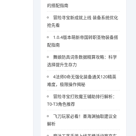
的搭配指南
冒险寻宝新成就上线 装备系统优化
抢先看
1.0.4版本萌新帝国转职圣物装备搭
配指南
舞娘防具词条数据精算攻略：科学
选择提升生存力
4法师0命无强化装备通关120精英
难度，极限操作揭秘
冒险寻宝打败魔王辅助排行解析：
T0-T3角色推荐
飞刀玩家必看！墨海渊抽取建议全
解析
魔法工艺手游上线盖楼活动赢京东