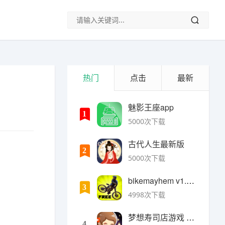
热门
点击
最新
魅影王座app
1
5000次下载
古代人生最新版
2
5000次下载
bikemayhem v1.6.2安卓版
3
4998次下载
梦想寿司店游戏 v4.14.1安卓版
4