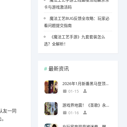
卡与游戏激活码
魔法工艺BUG反馈全攻略：玩家必
看问题提交指南
《魔法工艺手游》九套套装怎么
选？全解析！
最新资讯
2026年1月新番黑马登顶，竟然力压《咒术回战》拿下第一
01-15
游戏界地震！《圣歌》永久停服，《生化9》海报震撼亮相
队友一同
01-16
击。
女玩家奔现竟被迷晕，醒来后价值千万的游戏装备不翼而飞