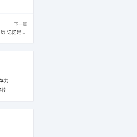
下一篇
下一篇：崩坏：星穹铁道【V3.7攻略】3.8活动日历 记忆是梦的开场白
存力
推荐