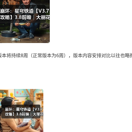
8版本将持续8周（正常版本为6周），版本内容安排对比以往也略