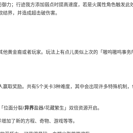
方防御力；行迹我方添加弱点时提高速度，若是火属性角色触发此
款结界，并造成超击破伤害。
其他黄金裔或者玩家。玩法上有点儿类似上次的「嗷呜嗷呜事务
人赢取奖励。共有5个关卡3种难度，其中会出现许多特殊机制，
「位面分裂/
异界
盈器/花藏繁生」双倍资源开启。
，并增加了新的方程、奇物、游戏等等。