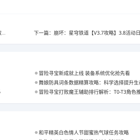
上一篇：崩坏：星穹铁道【V3.7攻略】大丽花丨前瞻抽取解析
冒险寻宝新成就上线 装备系统优化抢先看
舞娘防具词条数据精算攻略：科学选择提升生
秘
冒险寻宝打败魔王辅助排行解析：T0-T3角色
和平精英白色情人节甜蜜热气球任务攻略