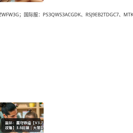
BZWFW3G；国际服：PS3QWS3ACGDK、RSJ9EB2TDGC7、MTK