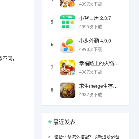
4997次下载
小智日历 2.3.7
5
4995次下载
小步外勤 4.9.0
6
4990次下载
微不同，
幸福路上的火锅店官方版 v5.3.5安卓版
7
4987次下载
求生merge生存之地手机版 v1.48.0安卓版
8
4987次下载
最近发表
装备词条怎么搭配？萌新进阶必备