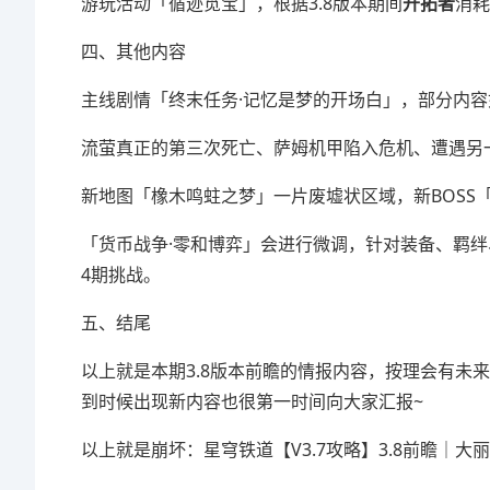
游玩活动「循迹觅宝」，根据3.8版本期间
开拓者
消耗
四、其他内容
主线剧情「终末任务·记忆是梦的开场白」，部分内容
流萤真正的第三次死亡、萨姆机甲陷入危机、遭遇另
新地图「橡木鸣蛀之梦」一片废墟状区域，新BOSS
「货币战争·零和博弈」会进行微调，针对装备、羁
4期挑战。
五、结尾
以上就是本期3.8版本前瞻的情报内容，按理会有未
到时候出现新内容也很第一时间向大家汇报~
以上就是崩坏：星穹铁道【V3.7攻略】3.8前瞻｜