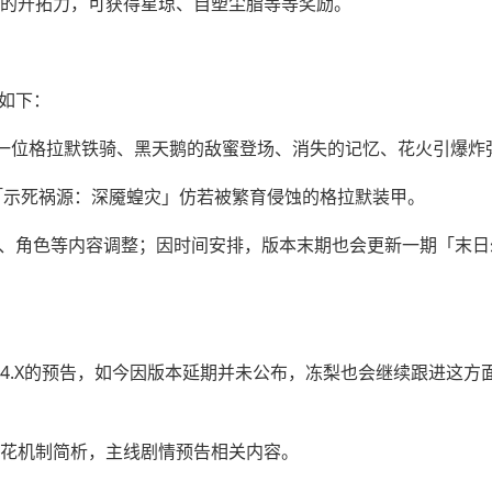
的开拓力，可获得星琼、自塑尘脂等等奖励。
如下：
一位格拉默铁骑、黑天鹅的敌蜜登场、消失的记忆、花火引爆炸
「示死祸源：深魇蝗灾」仿若被繁育侵蚀的格拉默装甲。
绊、角色等内容调整；因时间安排，版本末期也会更新一期「末日
来4.X的预告，如今因版本延期并未公布，冻梨也会继续跟进这方
大丽花机制简析，主线剧情预告相关内容。