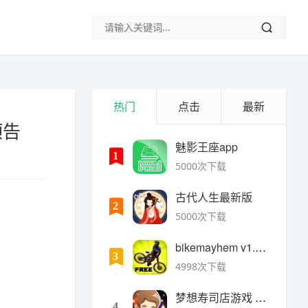
热门
点击
最新
预告
魅影王座app
1
5000次下载
古代人生最新版
2
5000次下载
bikemayhem v1.6.2安卓版
3
4998次下载
梦想寿司店游戏 v4.14.1安卓版
4