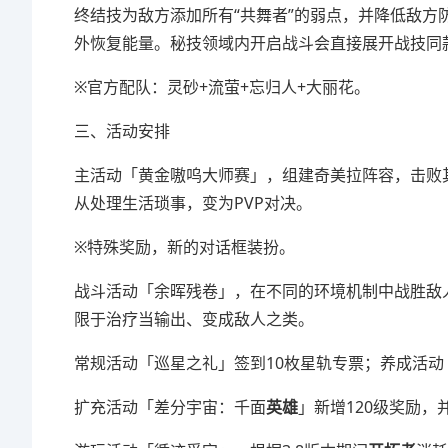
终结技为敌方添加所有“共舞者”的弱点，并降低敌
外恢复能量。秘技领域内开启战斗会直接展开战技同
※官方配队：灵砂+流萤+忘归人+大丽花。
三、活动安排
主活动「黄金嗷呜大师赛」，组建奇美拉阵容，击败
从处理生活琐事，变为PVP对决。
※特殊奖励，新的对话框装扮。
战斗活动「余晖残卷」，在不同的环境机制中战胜敌
限于治疗当输出、变成敌人之类。
常规活动「巡星之礼」签到10枚星轨专票；养成活动
扩充活动「差分宇宙：千面
英雄
」新增120级奖励