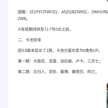
国服：2E2Y9TZFWFZQ、AFJZQBZXWFJC、2WKG9
ZWB。
※有效期持续至12.7号0点之前。
二、卡池安排
因3.8版本延长了2周，卡池方面也变为6角色UP。
第一期：大丽花、流萤、加拉赫、卢卡、三月七；
第二期：忘归人、灵砂、桑博、娜塔莎、阿兰；