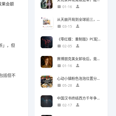
效果会额
01-16
从天崩开局到全球前三，这还是我认识的“少前2”？
03-15
《零红蝶：重制版》PC配置公开：推荐配置RTX2060 1080p/30帧
所」，但
02-05
赛博朋克美女卸妆后，竟然比浓妆时更惊艳？
01-16
包括但不
心动小镇粉色泡泡位置分布攻略
05-28
中国汉书终结西方千年争吵：伯利恒之星是真实存在
02-17