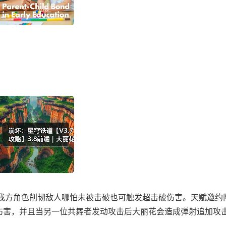
我方角色削韧敌人哪怕未被击破也可触发超击破伤害。天赋邀约
破伤害，并且当另一位共舞者发动攻击后大丽花会造成弹射追加攻