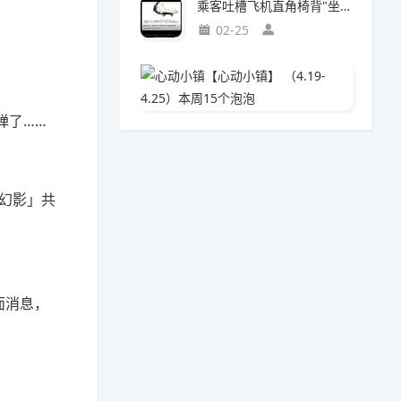
乘客吐槽飞机直角椅背"坐得浑身疼"!航司:座椅设计为飞行安全
02-25
心动小镇
04-0
弹了……
幻影」共
面消息，