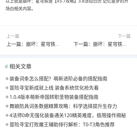
以上就是崩坏：星穹铁道【V3.7攻略】3.8活动日历 记忆是梦的开
场白相关内容。
上一篇
下一篇
上一篇：崩坏：星穹铁道【V3.7攻略】3.8前瞻｜大丽花机制简析，主线剧情预告
下一篇：崩坏：星穹铁道【V3.7攻略】大丽花抽取建议｜0魂值得吗？星魂光锥加金分析
相关文章
装备词条怎么搭配？萌新进阶必备的搭配指南
冒险寻宝新成就上线 装备系统优化抢先看
1.0.4版本萌新帝国转职圣物装备搭配指南
舞娘防具词条数据精算攻略：科学选择提升生存力
4法师0命无强化装备通关120精英难度，极限操作揭秘
冒险寻宝打败魔王辅助排行解析：T0-T3角色推荐