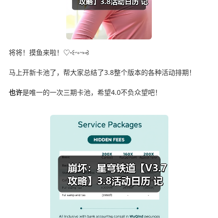
将将！摸鱼来啦！♡˖꒰ᵕ༚ᵕ⑅꒱
马上开新卡池了，帮大家总结了3.8整个版本的各种活动排期！
也许
是唯一的一次三期卡池，希望4.0不负众望吧！