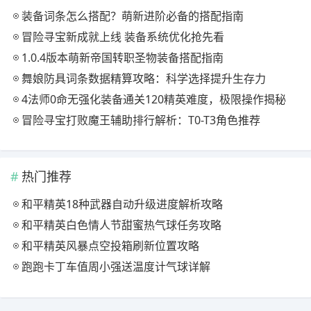
装备词条怎么搭配？萌新进阶必备的搭配指南
冒险寻宝新成就上线 装备系统优化抢先看
1.0.4版本萌新帝国转职圣物装备搭配指南
舞娘防具词条数据精算攻略：科学选择提升生存力
4法师0命无强化装备通关120精英难度，极限操作揭秘
冒险寻宝打败魔王辅助排行解析：T0-T3角色推荐
热门推荐
和平精英18种武器自动升级进度解析攻略
和平精英白色情人节甜蜜热气球任务攻略
和平精英风暴点空投箱刷新位置攻略
跑跑卡丁车值周小强送温度计气球详解