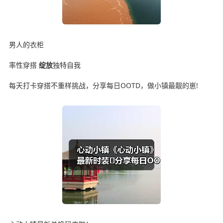
男人的衣柜
率性穿搭
绽放
独特自我
每天打卡穿搭不重样挑战，分享每日OOTD，做小镇最靓的崽!