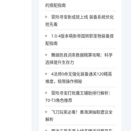
的搭配指南
冒险寻宝新成就上线 装备系统优化
抢先看
1.0.4版本萌新帝国转职圣物装备搭
配指南
舞娘防具词条数据精算攻略：科学
选择提升生存力
4法师0命无强化装备通关120精英
难度，极限操作揭秘
冒险寻宝打败魔王辅助排行解析：
T0-T3角色推荐
飞刀玩家必看！墨海渊抽取建议全
解析
魔法工艺手游上线盖楼活动赢京东