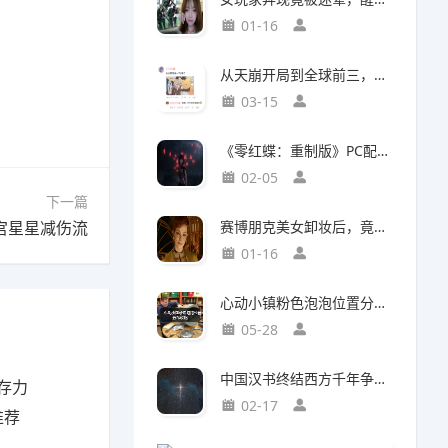
01-16
从天崩开局到全球前三，这还是我认识的“少前2”？
03-15
《零红蝶：重制版》PC配置公开：推荐配置RTX2060 1080p/30帧
02-05
下一篇
宫星星减伤流
赛博朋克美女卸妆后，竟然比浓妆时更惊艳？
01-16
心动小镇粉色泡泡位置分布攻略
05-28
中国汉书终结西方千年争吵：伯利恒之星是真实存在
存力
02-17
推荐