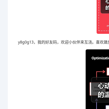
y8g0g13，我的好友码，欢迎小伙伴来互浇。喜欢