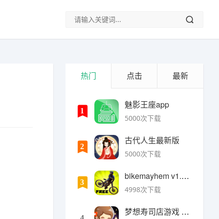
热门
点击
最新
魅影王座app
1
5000次下载
古代人生最新版
2
5000次下载
bikemayhem v1.6.2安卓版
3
4998次下载
梦想寿司店游戏 v4.14.1安卓版
4