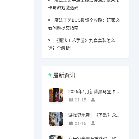
卡与游戏激活码
魔法工艺BUG反馈全攻略：玩家必
看问题提交指南
《魔法工艺手游》九套套装怎么
选？全解析！
最新资讯
2026年1月新番黑马登顶，竟然力压《咒术回战》拿下第一
01-15
游戏界地震！《圣歌》永久停服，《生化9》海报震撼亮相
01-16
女玩家奔现竟被迷晕，醒来后价值千万的游戏装备不翼而飞