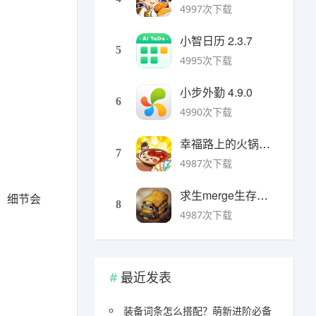
4997次下载
小智日历 2.3.7
5
4995次下载
小步外勤 4.9.0
6
4990次下载
幸福路上的火锅店官方版 v5.3.5安卓版
7
4987次下载
求生merge生存之地手机版 v1.48.0安卓版
，细节会
8
4987次下载
最近发表
装备词条怎么搭配？萌新进阶必备