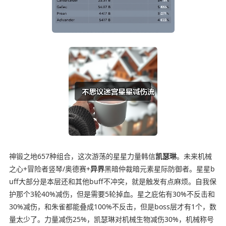
神锻之地657种组合，这次游荡的星星力量韩信
凯瑟琳
。未来机械
之心+冒险者竖琴/奥德赛+
异界
黑暗仲裁暗元素星际防御者。星星b
uff大部分是本层还和其他buff不冲突，就是触发有点麻烦。自我保
护那个3轮40%减伤，但是需要5轮掉血。星之庇佑有30%不反击和
30%减伤，和朱雀都能叠成100%不反击，但是boss层才有1个，数
量太少了。力量减伤25%，凯瑟琳对机械生物减伤30%，机械称号