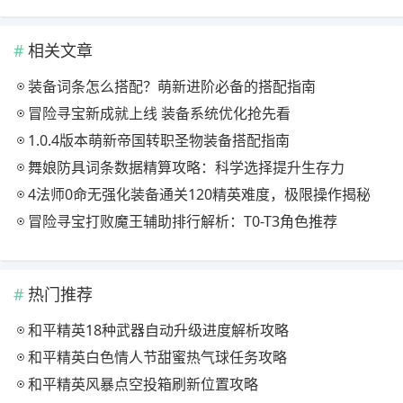
相关文章
装备词条怎么搭配？萌新进阶必备的搭配指南
冒险寻宝新成就上线 装备系统优化抢先看
1.0.4版本萌新帝国转职圣物装备搭配指南
舞娘防具词条数据精算攻略：科学选择提升生存力
4法师0命无强化装备通关120精英难度，极限操作揭秘
冒险寻宝打败魔王辅助排行解析：T0-T3角色推荐
热门推荐
和平精英18种武器自动升级进度解析攻略
和平精英白色情人节甜蜜热气球任务攻略
和平精英风暴点空投箱刷新位置攻略