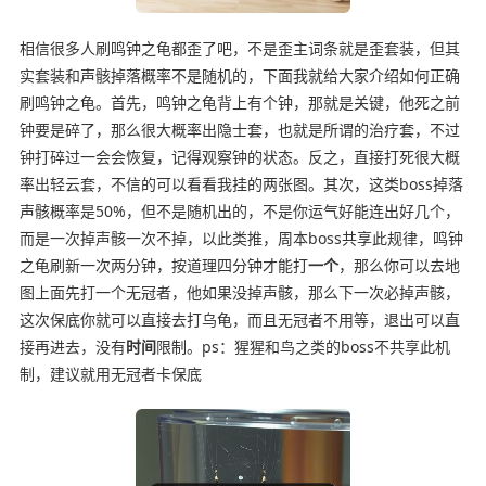
相信很多人刷鸣钟之龟都歪了吧，不是歪主词条就是歪套装，但其
实套装和声骸掉落概率不是随机的，下面我就给大家介绍如何正确
刷鸣钟之龟。首先，鸣钟之龟背上有个钟，那就是关键，他死之前
钟要是碎了，那么很大概率出隐士套，也就是所谓的治疗套，不过
钟打碎过一会会恢复，记得观察钟的状态。反之，直接打死很大概
率出轻云套，不信的可以看看我挂的两张图。其次，这类boss掉落
声骸概率是50%，但不是随机出的，不是你运气好能连出好几个，
而是一次掉声骸一次不掉，以此类推，周本boss共享此规律，鸣钟
之龟刷新一次两分钟，按道理四分钟才能打
一个
，那么你可以去地
图上面先打一个无冠者，他如果没掉声骸，那么下一次必掉声骸，
这次保底你就可以直接去打乌龟，而且无冠者不用等，退出可以直
接再进去，没有
时间
限制。ps：猩猩和鸟之类的boss不共享此机
制，建议就用无冠者卡保底