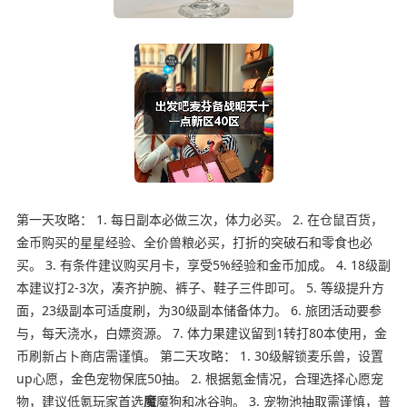
第一天攻略： 1. 每日副本必做三次，体力必买。 2. 在仓鼠百货，
金币购买的星星经验、全价兽粮必买，打折的突破石和零食也必
买。 3. 有条件建议购买月卡，享受5%经验和金币加成。 4. 18级副
本建议打2-3次，凑齐护腕、裤子、鞋子三件即可。 5. 等级提升方
面，23级副本可适度刷，为30级副本储备体力。 6. 旅团活动要参
与，每天浇水，白嫖资源。 7. 体力果建议留到1转打80本使用，金
币刷新占卜商店需谨慎。 第二天攻略： 1. 30级解锁麦乐兽，设置
up心愿，金色宠物保底50抽。 2. 根据氪金情况，合理选择心愿宠
物，建议低氪玩家首选
魔
魔狗和冰谷驹。 3. 宠物池抽取需谨慎，普