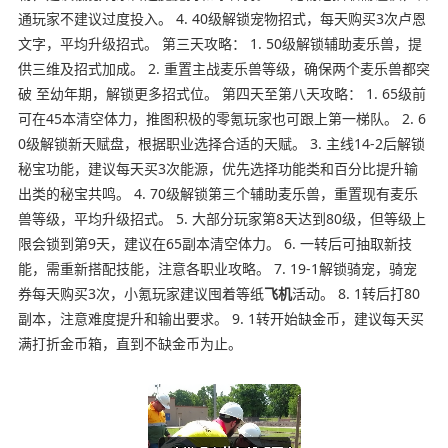
通玩家不建议过度投入。 4. 40级解锁宠物招式，每天购买3次卢恩
文字，平均升级招式。 第三天攻略： 1. 50级解锁辅助麦乐兽，提
供三维及招式加成。 2. 重置主战麦乐兽等级，确保两个麦乐兽都突
破 至幼年期，解锁更多招式位。 第四天至第八天攻略： 1. 65级前
可在45本清空体力，推图积极的零氪玩家也可跟上第一梯队。 2. 6
0级解锁新天赋盘，根据职业选择合适的天赋。 3. 主线14-2后解锁
秘宝功能，建议每天买3次能源，优先选择功能类和百分比提升输
出类的秘宝共鸣。 4. 70级解锁第三个辅助麦乐兽，重置现有麦乐
兽等级，平均升级招式。 5. 大部分玩家第8天达到80级，但等级上
限会锁到第9天，建议在65副本清空体力。 6. 一转后可抽取新技
能，需重新搭配技能，注意各职业攻略。 7. 19-1解锁骑宠，骑宠
券每天购买3次，小氪玩家建议囤着等纸
飞机
活动。 8. 1转后打80
副本，注意难度提升和输出要求。 9. 1转开始缺金币，建议每天买
满打折金币箱，直到不缺金币为止。