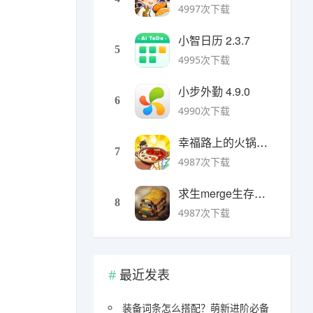
4997次下载
小智日历 2.3.7
5
4995次下载
小步外勤 4.9.0
6
4990次下载
幸福路上的火锅店官方版 v5.3.5安卓版
7
4987次下载
求生merge生存之地手机版 v1.48.0安卓版
8
4987次下载
最近发表
装备词条怎么搭配？萌新进阶必备