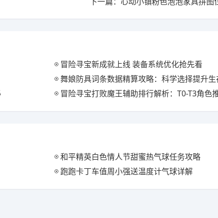
下一篇：心动小镇粉色泡泡家具拼图
冒险寻宝新成就上线 装备系统优化抢先看
舞娘防具词条数据精算攻略：科学选择提升生
秘
冒险寻宝打败魔王辅助排行解析：T0-T3角色
和平精英白色情人节甜蜜热气球任务攻略
跑跑卡丁车值周小强送温度计气球详解