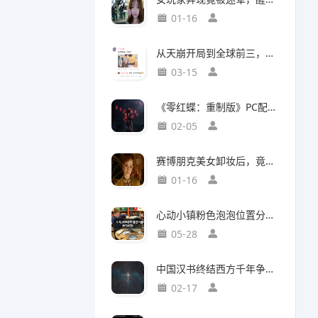
01-16
从天崩开局到全球前三，这还是我认识的“少前2”？
03-15
《零红蝶：重制版》PC配置公开：推荐配置RTX2060 1080p/30帧
02-05
赛博朋克美女卸妆后，竟然比浓妆时更惊艳？
01-16
心动小镇粉色泡泡位置分布攻略
05-28
中国汉书终结西方千年争吵：伯利恒之星是真实存在
02-17