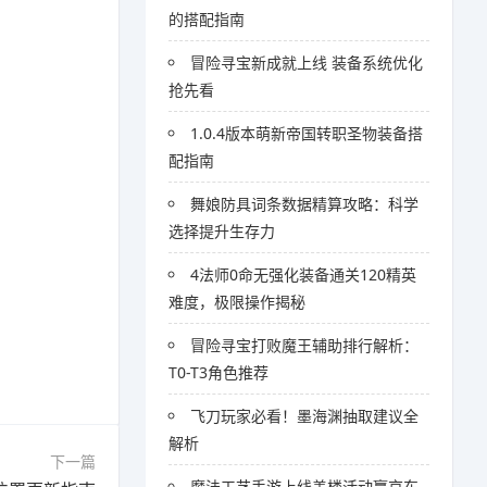
的搭配指南
冒险寻宝新成就上线 装备系统优化
抢先看
1.0.4版本萌新帝国转职圣物装备搭
配指南
舞娘防具词条数据精算攻略：科学
选择提升生存力
4法师0命无强化装备通关120精英
难度，极限操作揭秘
冒险寻宝打败魔王辅助排行解析：
T0-T3角色推荐
飞刀玩家必看！墨海渊抽取建议全
解析
下一篇
魔法工艺手游上线盖楼活动赢京东