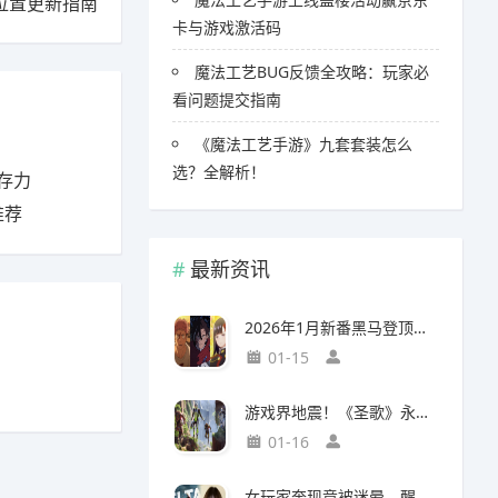
位置更新指南
卡与游戏激活码
魔法工艺BUG反馈全攻略：玩家必
看问题提交指南
《魔法工艺手游》九套套装怎么
选？全解析！
存力
推荐
最新资讯
2026年1月新番黑马登顶，竟然力压《咒术回战》拿下第一
01-15
游戏界地震！《圣歌》永久停服，《生化9》海报震撼亮相
01-16
女玩家奔现竟被迷晕，醒来后价值千万的游戏装备不翼而飞