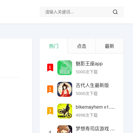
热门
点击
最新
魅影王座app
1
5000次下载
古代人生最新版
2
5000次下载
bikemayhem v1.6.2安卓版
3
4998次下载
梦想寿司店游戏 v4.14.1安卓版
4